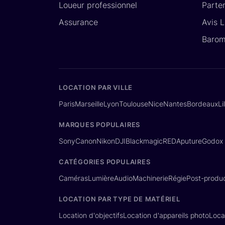
Loueur professionnel
Parte
Assurance
Avis 
Barom
LOCATION PAR VILLE
Paris
Marseille
Lyon
Toulouse
Nice
Nantes
Bordeaux
Li
MARQUES POPULAIRES
Sony
Canon
Nikon
DJI
Blackmagic
RED
Aputure
Godox
CATÉGORIES POPULAIRES
Caméras
Lumière
Audio
Machinerie
Régie
Post-produc
LOCATION PAR TYPE DE MATÉRIEL
Location d'objectifs
Location d'appareils photo
Loca