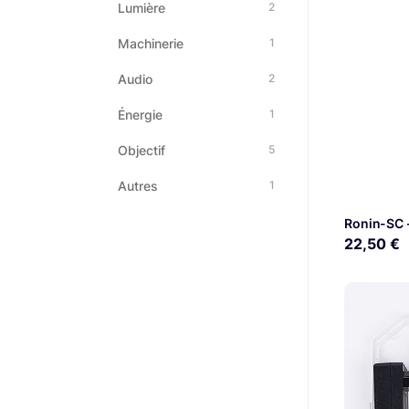
Lumière
2
Machinerie
1
Audio
2
Énergie
1
Objectif
5
Autres
1
Ronin-SC -
22,50 €