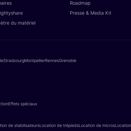
naires
Roadmap
Lightyshare
Presse & Media Kit
ètre du matériel
lle
Strasbourg
Montpellier
Rennes
Grenoble
tion
Effets spéciaux
tion de stabilisateurs
Location de trépieds
Location de micros
Locatio