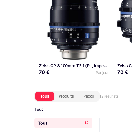
Zeiss CP.3 100mm T2.1 (PL, imperial) – Objectif Prime Cinéma
70 €
70 €
Par jour
Tous
Produits
Packs
12 résultats
Tout
Tout
12