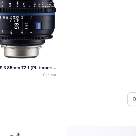
Zeiss CP.3 85mm T2.1 (PL, imperial) XD – Objectif Prime Cinéma
Par jour