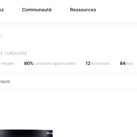
ez
Communauté
Ressources
E TURQUOISE
80%
12
84
i moyen
Locations approuvées
Annonces
Avis
ropos