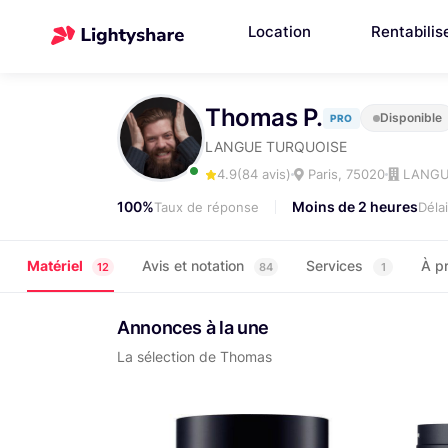
Location
Rentabilis
Thomas P.
Disponible
PRO
LANGUE TURQUOISE
4.9
(84 avis)
Paris, 75020
LANGU
100%
Moins de 2 heures
Taux de réponse
Déla
Matériel
Avis et notation
Services
À p
12
84
1
Annonces à la une
La sélection de Thomas