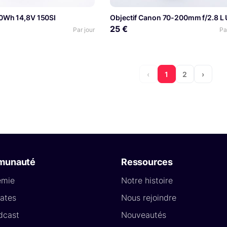
0Wh 14,8V 150SI
25 €
Par jour
Pa
‹
1
2
›
munauté
Ressources
émie
Notre histoire
ates
Nous rejoindre
dcast
Nouveautés