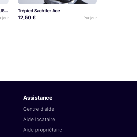
Objectif Canon 70-200mm f/2.8 L USM
Trépied Sachtler Ace
12,50 €
r jour
Par jour
Assistance
Centre d'aide
Aide locataire
Aide propriétaire