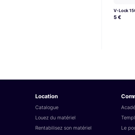
V-Lock 15
5 €
Location
Com
Catalogue
Acad
Louez du matériel
Templ
Rentabilisez son matériel
Le po