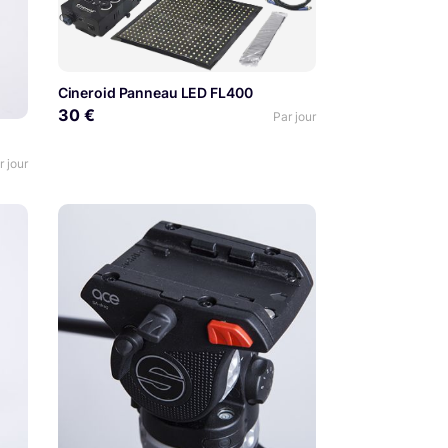
Cineroid Panneau LED FL400
30 €
Par jour
r jour