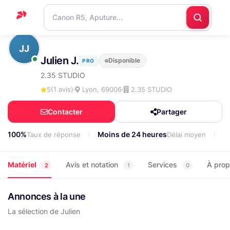
Accueil
JJ
Julien J.
Disponible
PRO
Support
2.35 STUDIO
Blog
5
(1 avis)
Lyon, 69006
2.35 STUDIO
Nous
Contacter
Partager
contacter
100%
Moins de 24 heures
3
Taux de réponse
Délai moyen
Matériel
Avis et notation
Services
À pro
2
1
0
Annonces à la une
La sélection de Julien