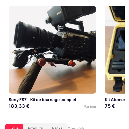
Sony FS7 - Kit de tournage complet
Kit Atomos 
183,33 €
75 €
Par jour
Tous
Produits
Packs
2 résultats