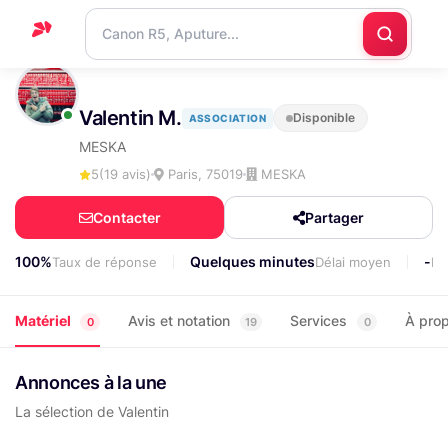
Accueil
Valentin M.
Disponible
ASSOCIATION
Support
MESKA
Blog
5
(19 avis)
Paris, 75019
MESKA
Nous
Contacter
Partager
contacter
100%
Quelques minutes
-
Taux de réponse
Délai moyen
Lo
Matériel
Avis et notation
Services
À pro
0
19
0
Annonces à la une
La sélection de Valentin