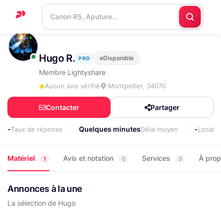
Accueil
Hugo R.
Disponible
PRO
Support
Membre Lightyshare
Blog
Aucun avis vérifié
Montpellier, 34070
Nous
Contacter
Partager
contacter
-
Quelques minutes
-
Taux de réponse
Délai moyen
Locati
Matériel
Avis et notation
Services
À pro
1
0
0
Annonces à la une
La sélection de Hugo