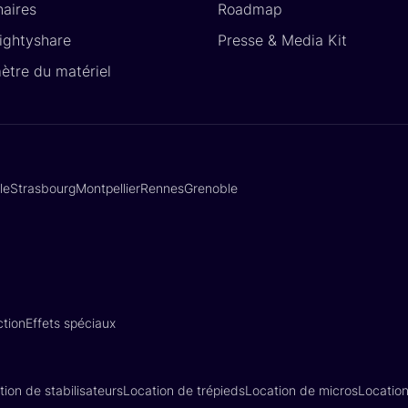
naires
Roadmap
Lightyshare
Presse & Media Kit
ètre du matériel
lle
Strasbourg
Montpellier
Rennes
Grenoble
tion
Effets spéciaux
tion de stabilisateurs
Location de trépieds
Location de micros
Locatio