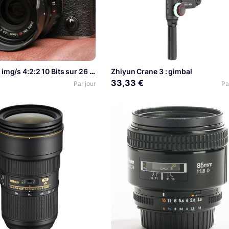
4K UHD 60 img/s 4:2:2 10 Bits sur 26 Mpx
Zhiyun Crane 3 : gimbal
33,33 €
Par jour
Pa