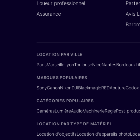
Loueur professionnel
Parte
Assurance
Avis 
Barom
LOCATION PAR VILLE
Paris
Marseille
Lyon
Toulouse
Nice
Nantes
Bordeaux
Li
MARQUES POPULAIRES
Sony
Canon
Nikon
DJI
Blackmagic
RED
Aputure
Godox
CATÉGORIES POPULAIRES
Caméras
Lumière
Audio
Machinerie
Régie
Post-produc
LOCATION PAR TYPE DE MATÉRIEL
Location d'objectifs
Location d'appareils photo
Loca