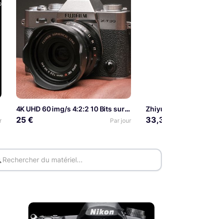
4K UHD 60 img/s 4:2:2 10 Bits sur 26 Mpx
Zhiyun Crane 3 : gimb
25 €
33,33 €
r
Par jour