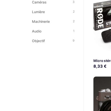
Caméras
3
Lumière
2
Machinerie
2
Audio
1
Objectif
9
Micro sté
8,33 €