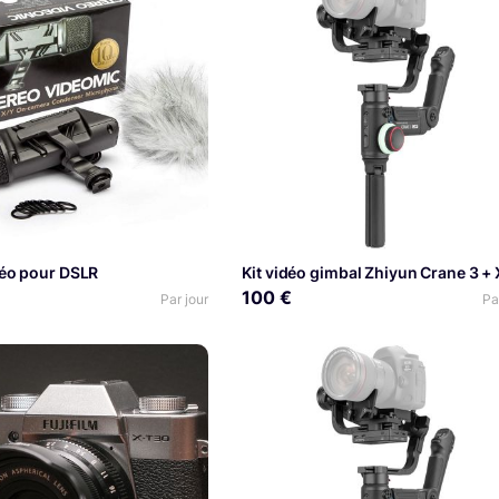
réo pour DSLR
100 €
Par jour
Pa