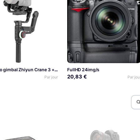
Kit vidéo gimbal Zhiyun Crane 3 + XT-30
FullHD 24img/s
20,83 €
Par jour
Par jou