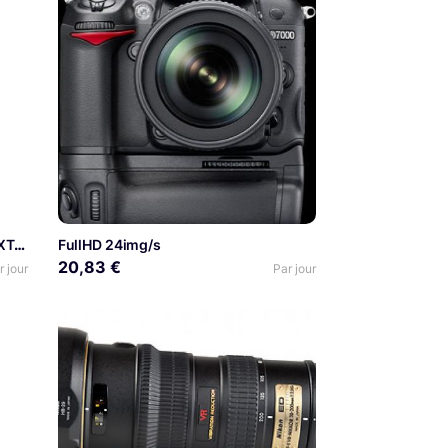
Kit vidéo gimbal Zhiyun Crane 3 + XT-30
FullHD 24img/s
20,83 €
r jour
Par jour