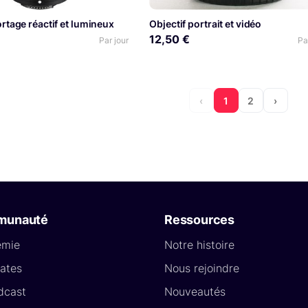
tage réactif et lumineux
Objectif portrait et vidéo
12,50 €
Par jour
Pa
‹
1
2
›
munauté
Ressources
émie
Notre histoire
ates
Nous rejoindre
dcast
Nouveautés