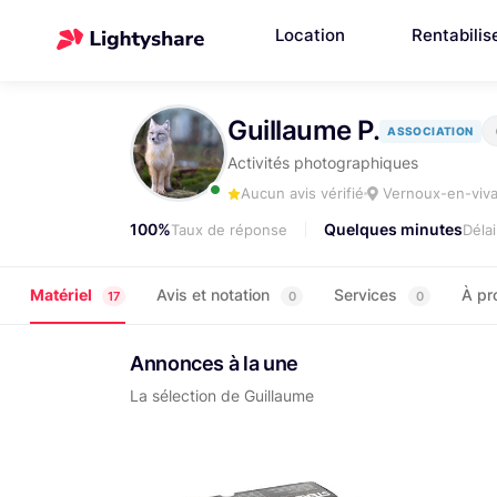
Location
Rentabilis
Guillaume P.
ASSOCIATION
Activités photographiques
Aucun avis vérifié
Vernoux-en-viva
100%
Quelques minutes
Taux de réponse
Déla
Matériel
Avis et notation
Services
À pr
17
0
0
Annonces à la une
La sélection de Guillaume