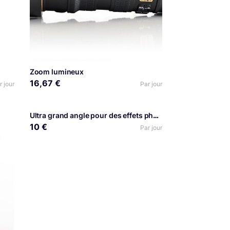
Zoom lumineux
16,67 €
r jour
Par jour
Ultra grand angle pour des effets photos vidéos originaux
10 €
Par jour