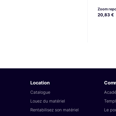
Zoom repor
20,83 €
Location
Com
Catalogue
Acad
Louez du matériel
Templ
Rentabilisez son matériel
Le po