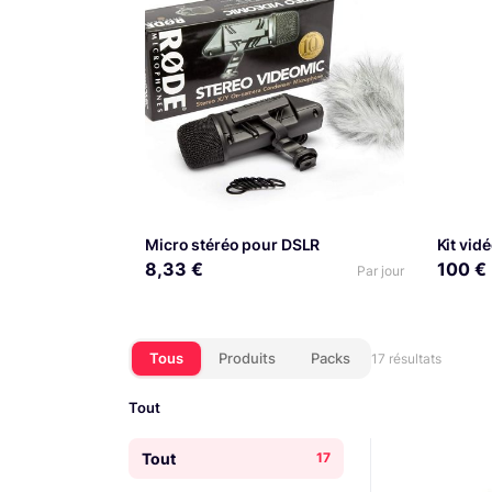
Micro stéréo pour DSLR
8,33 €
100 €
Par jour
Tous
Produits
Packs
17 résultats
Tout
Tout
17