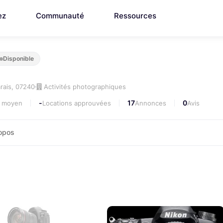
ez
Communauté
Ressources
Disponible
rais, 07240
Activités photographiques
-
17
0
i moyen
Locations approuvées
Annonces
Avis
opos