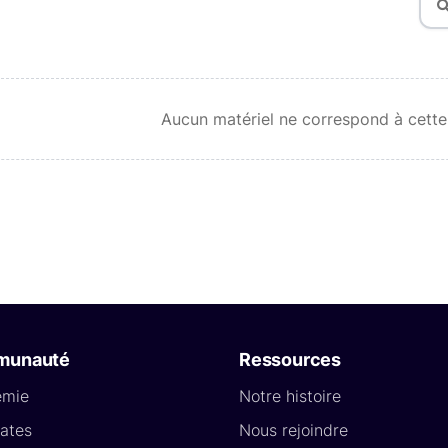
Aucun matériel ne correspond à cette
munauté
Ressources
émie
Notre histoire
ates
Nous rejoindre