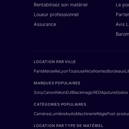
Rentabilisez son matériel
Le po
Loueur professionnel
Parte
Assurance
Avis 
Barom
LOCATION PAR VILLE
Paris
Marseille
Lyon
Toulouse
Nice
Nantes
Bordeaux
Li
MARQUES POPULAIRES
Sony
Canon
Nikon
DJI
Blackmagic
RED
Aputure
Godox
CATÉGORIES POPULAIRES
Caméras
Lumière
Audio
Machinerie
Régie
Post-produc
LOCATION PAR TYPE DE MATÉRIEL