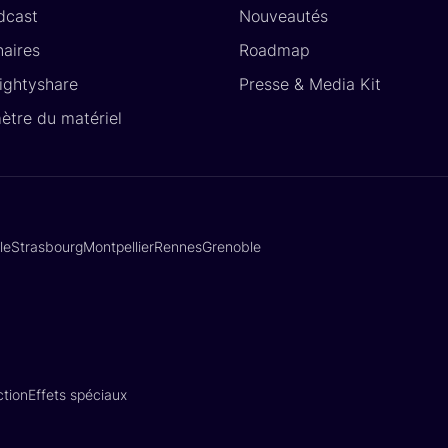
dcast
Nouveautés
naires
Roadmap
Lightyshare
Presse & Media Kit
ètre du matériel
lle
Strasbourg
Montpellier
Rennes
Grenoble
tion
Effets spéciaux