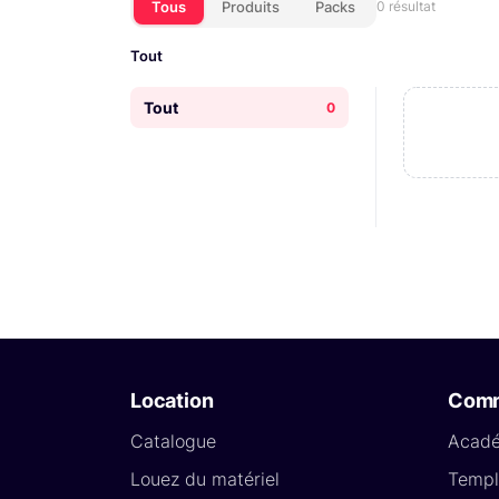
Tous
Produits
Packs
0 résultat
Tout
Tout
0
Location
Com
Catalogue
Acad
Louez du matériel
Templ