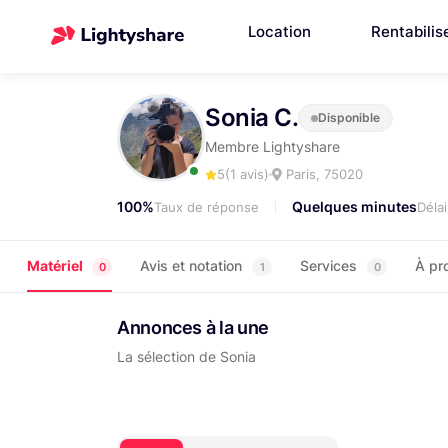
Location
Rentabilis
Sonia C.
Disponible
Membre Lightyshare
5
(1 avis)
Paris, 75020
100%
Quelques minutes
Taux de réponse
Déla
Matériel
Avis et notation
Services
À pr
0
1
0
Annonces à la une
La sélection de Sonia