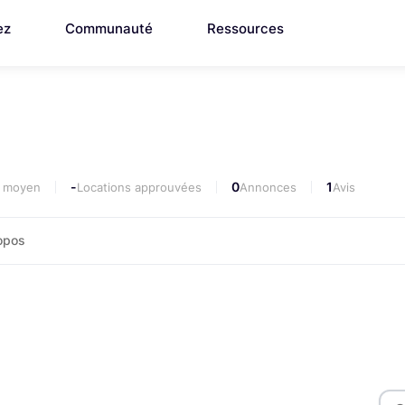
ez
Communauté
Ressources
-
0
1
i moyen
Locations approuvées
Annonces
Avis
opos