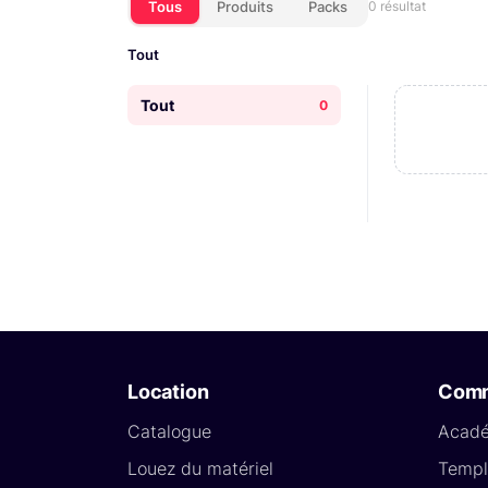
Tous
Produits
Packs
0 résultat
Tout
Tout
0
Location
Com
Catalogue
Acad
Louez du matériel
Templ