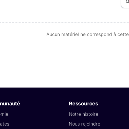
Aucun matériel ne correspond à cette
munauté
Ressources
émie
Notre histoire
ates
Nous rejoindre