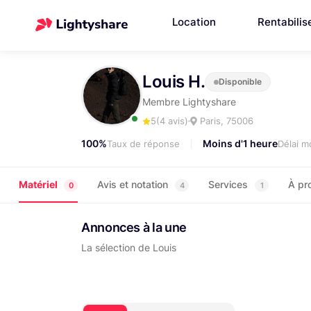
Location
Rentabilis
Louis H.
Disponible
Membre Lightyshare
5
(4 avis)
Paris, 75006
100%
Moins d'1 heure
Taux de réponse
Délai 
Matériel
Avis et notation
Services
À pr
0
4
1
Annonces à la une
La sélection de Louis