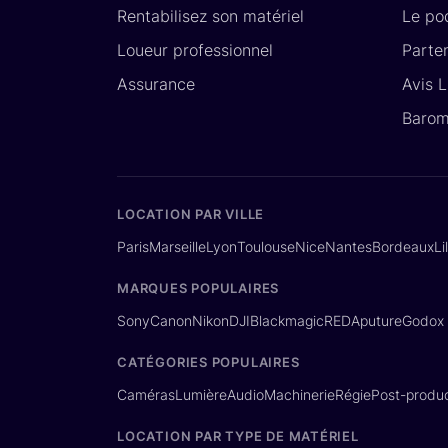
Rentabilisez son matériel
Le po
Loueur professionnel
Parte
Assurance
Avis 
Barom
LOCATION PAR VILLE
Paris
Marseille
Lyon
Toulouse
Nice
Nantes
Bordeaux
Li
MARQUES POPULAIRES
Sony
Canon
Nikon
DJI
Blackmagic
RED
Aputure
Godox
CATÉGORIES POPULAIRES
Caméras
Lumière
Audio
Machinerie
Régie
Post-produc
LOCATION PAR TYPE DE MATÉRIEL