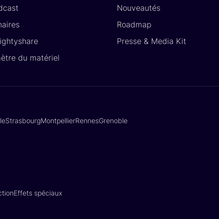
dcast
Nouveautés
naires
Roadmap
Lightyshare
Presse & Media Kit
ètre du matériel
lle
Strasbourg
Montpellier
Rennes
Grenoble
tion
Effets spéciaux