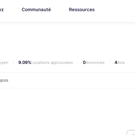
ez
Communauté
Ressources
9.09%
0
4
moyen
Locations approuvées
Annonces
Avis
opos