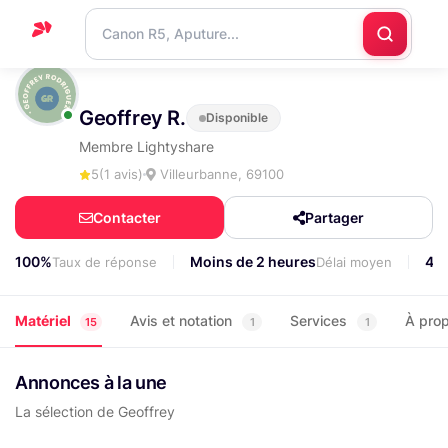
Accueil
Geoffrey R.
Disponible
Support
Membre Lightyshare
Blog
5
(1 avis)
Villeurbanne, 69100
Nous
Contacter
Partager
contacter
100%
Moins de 2 heures
40
Taux de réponse
Délai moyen
Matériel
Avis et notation
Services
À pro
15
1
1
Annonces à la une
La sélection de Geoffrey