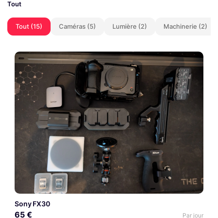
Tout
Tout (15)
Caméras (5)
Lumière (2)
Machinerie (2)
Sony FX30
65 €
Par jour