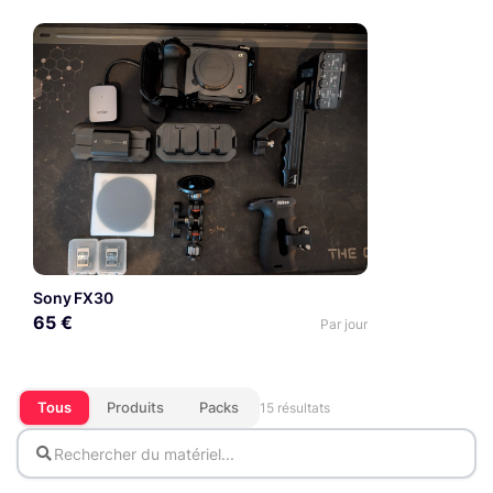
Sony FX30
65 €
Par jour
Tous
Produits
Packs
15 résultats