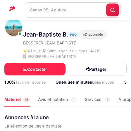
Accueil
Jean-Baptiste B.
Disponible
PRO
Support
BESSERER JEAN-BAPTISTE
Blog
5
(1 avis)
Saint-léger-les-vignes, 44710
BESSERER JEAN-BAPTISTE
Nous
contacter
Contacter
Partager
100%
Quelques minutes
33
Taux de réponse
Délai moyen
Matériel
Avis et notation
Services
À pro
15
1
1
Annonces à la une
La sélection de Jean-baptiste