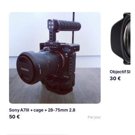
Objectif S
30 €
Sony A7III + cage + 28-75mm 2.8
50 €
Par jour