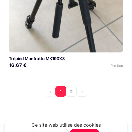
Trépied Manfrotto MK190X3
16,67 €
Par jour
‹
1
2
›