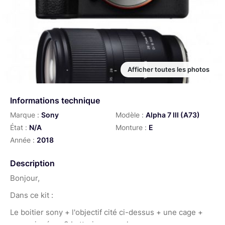
Afficher toutes les photos
Informations technique
Marque :
Sony
Modèle :
Alpha 7 III (A73)
État :
N/A
Monture :
E
Année :
2018
Description
Bonjour,
Dans ce kit :
Le boitier sony + l'objectif cité ci-dessus + une cage +
une poignée + 3 batteries + un chargeur