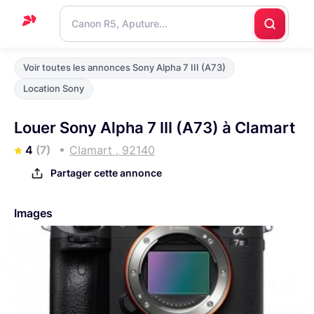
Accueil
Voir toutes les annonces Sony Alpha 7 III (A73)
Support
Location Sony
Blog
Louer Sony Alpha 7 III (A73) à Clamart
Nous
4
(7)
Clamart , 92140
contacter
Partager cette annonce
Images