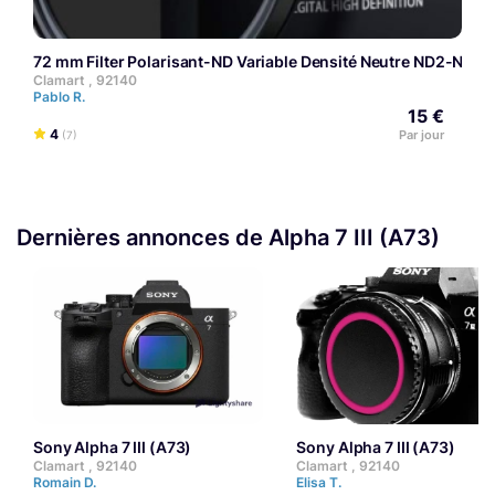
72 mm Filter Polarisant-ND Variable Densité Neutre ND2-ND32
Clamart , 92140
Pablo R.
15 €
4
Par jour
(7)
Dernières annonces de Alpha 7 III (A73)
Sony Alpha 7 III (A73)
Sony Alpha 7 III (A73)
Clamart , 92140
Clamart , 92140
Romain D.
Elisa T.