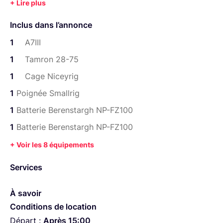
D'autres annonces :
Inclus dans l’annonce
Zoom H5
1
A7III
Micro Rode
1
Tamron 28-75
Mini Panneau led RGB
1
Cage Niceyrig
Cross épaule
1
Poignée Smallrig
1
Batterie Berenstargh NP-FZ100
1
Batterie Berenstargh NP-FZ100
+ Voir les 8 équipements
Services
À savoir
Conditions de location
Départ :
Après 15:00