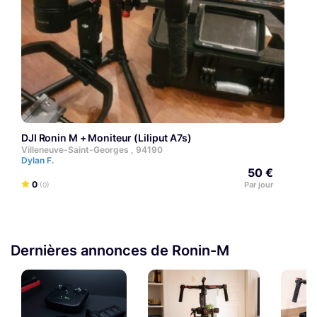
DJI Ronin M + Moniteur (Liliput A7s)
Villeneuve-Saint-Georges , 94190
Dylan F.
50 €
0
Par jour
(0)
Dernières annonces de Ronin-M