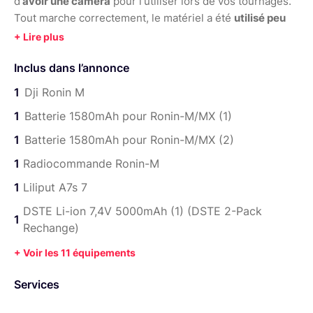
d'
avoir une caméra
pour l'utiliser lors de vos tournages.
Tout marche correctement, le matériel a été
utilisé peu
souvent
. Plus léger et moins encombrant que son frère
le Ronin Mx.
Inclus dans l’annonce
- 1x Dji ronin M
- 2x Batteries Ronin
1
Dji Ronin M
- 1x Manettes Ronin
1
Batterie 1580mAh pour Ronin-M/MX (1)
- 1x Moniteur 4k(Lilliput A7s)
1
Batterie 1580mAh pour Ronin-M/MX (2)
- 3x Batteries pour le moniteur
- 1x Câble Hdmi vers Hdmi
1
Radiocommande Ronin-M
- 1x Câble microHdmi vers Hdmi
1
Liliput A7s 7
- 6x Coude Hdmi
- 1x Fixations d'écran déporté
DSTE Li-ion 7,4V 5000mAh (1) (DSTE 2-Pack
1
- 1x Valise pour le Ronin M
Rechange)
N'hésitez surtout pas
+ Voir les 11 équipements
Services