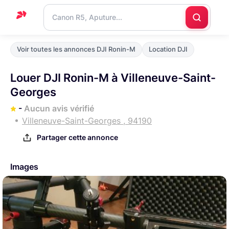
Accueil
Voir toutes les annonces DJI Ronin-M
Location DJI
Support
Louer DJI Ronin-M à Villeneuve-Saint-
Blog
Georges
Nous
-
Aucun avis vérifié
contacter
Villeneuve-Saint-Georges , 94190
Partager cette annonce
Images