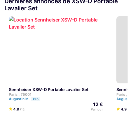
Dernières annonces de XSW-D Portable
Lavalier Set
Sennheiser XSW-D Portable Lavalier Set
Sennhe
Paris , 75001
Paris , 7
Augustin M.
Augustin
PRO
12 €
4.9
4.9
Par jour
(15)
(15