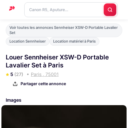
Accueil
Voir toutes les annonces Sennheiser XSW-D Portable Lavalier
Set
Support
Location Sennheiser
Location matériel à Paris
Blog
Louer Sennheiser XSW-D Portable
Nous
Lavalier Set à Paris
contacter
5
(27)
Paris , 75001
Partager cette annonce
Images