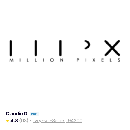
Claudio D.
PRO
4.8
(63)
Ivry-sur-Seine , 94200