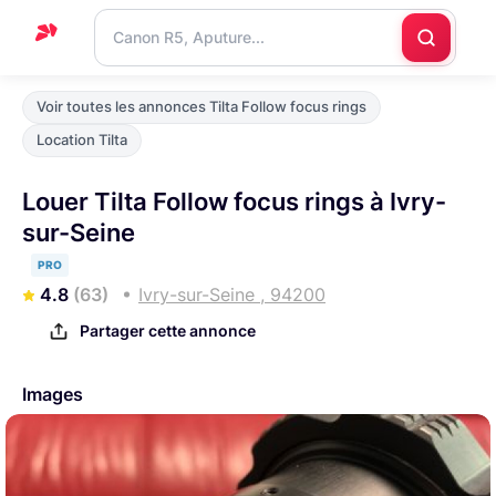
Accueil
Voir toutes les annonces Tilta Follow focus rings
Support
Location Tilta
Blog
Louer Tilta Follow focus rings à Ivry-
Nous
sur-Seine
contacter
PRO
4.8
(63)
Ivry-sur-Seine , 94200
Partager cette annonce
Images