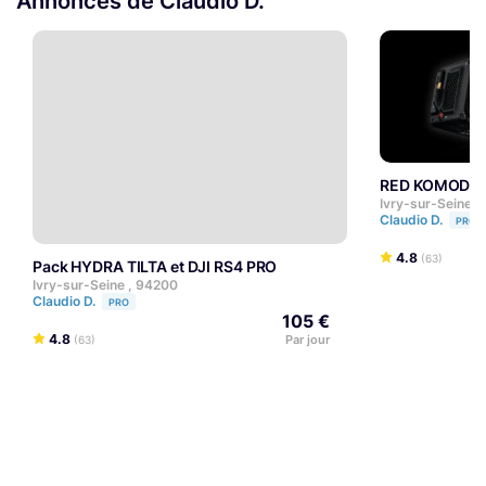
Annonces de Claudio D.
RED KOMODO
Ivry-sur-Seine ,
Claudio D.
PRO
4.8
(63)
Pack HYDRA TILTA et DJI RS4 PRO
Ivry-sur-Seine , 94200
Claudio D.
PRO
105 €
4.8
Par jour
(63)