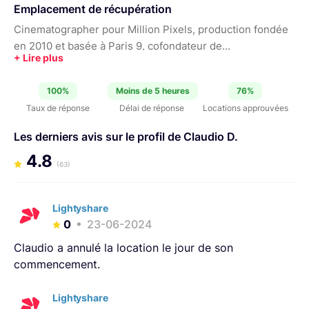
Emplacement de récupération
Cinematographer pour Million Pixels, production fondée
en 2010 et basée à Paris 9, cofondateur de
XXXXXXXXXXXXXXXXX , agence basée à Paris et
Shanghaï. Photographe de formation ;) N'hésitez pas à
100%
Moins de 5 heures
76%
parcourir la liste de matèriel il y a des petites choses
Taux de réponse
Délai de réponse
Locations approuvées
sympathiques ! à bientôt
Les derniers avis sur le profil de Claudio D.
4.8
(63)
Lightyshare
0
23-06-2024
Claudio a annulé la location le jour de son
commencement.
Lightyshare