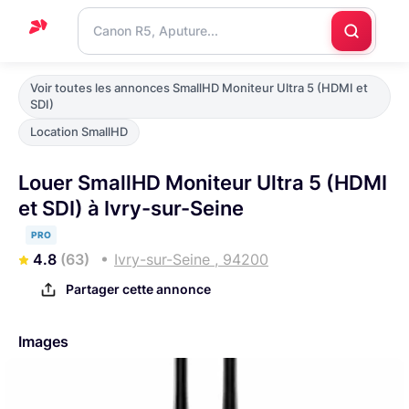
Accueil
Voir toutes les annonces SmallHD Moniteur Ultra 5 (HDMI et
SDI)
Support
Location SmallHD
Blog
Louer SmallHD Moniteur Ultra 5 (HDMI
Nous
et SDI) à Ivry-sur-Seine
contacter
PRO
4.8
(63)
Ivry-sur-Seine , 94200
Partager cette annonce
Images