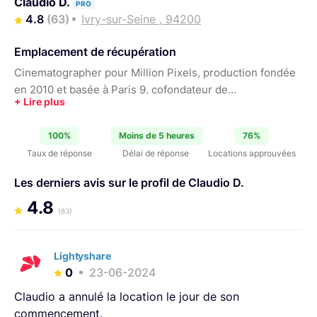
Claudio D.
PRO
4.8
(63)
Ivry-sur-Seine , 94200
Emplacement de récupération
Cinematographer pour Million Pixels, production fondée
en 2010 et basée à Paris 9, cofondateur de
XXXXXXXXXXXXXXXXX , agence basée à Paris et
Shanghaï. Photographe de formation ;) N'hésitez pas à
100%
Moins de 5 heures
76%
parcourir la liste de matèriel il y a des petites choses
Taux de réponse
Délai de réponse
Locations approuvées
sympathiques ! à bientôt
Les derniers avis sur le profil de Claudio D.
4.8
(63)
Lightyshare
0
23-06-2024
Claudio a annulé la location le jour de son
commencement.