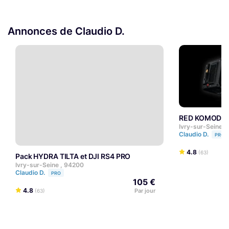
Annonces de Claudio D.
RED KOMODO
Ivry-sur-Seine ,
Claudio D.
PRO
4.8
(63)
Pack HYDRA TILTA et DJI RS4 PRO
Ivry-sur-Seine , 94200
Claudio D.
PRO
105 €
4.8
Par jour
(63)