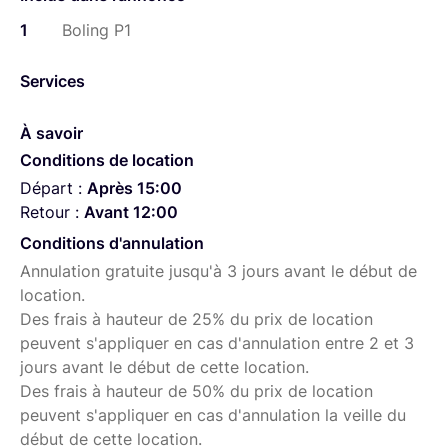
réglable de 0%-100% ; luminosité de 0%-100% ;
1
Boling P1
température de couleur de 2500K (chaud) -8500K
(blanc). Écran LCD intégré
Services
port de charge USB-C, charge complète en 2,5
heures et fonctionnement de 150 minutes à 100%
À savoir
de luminosité et de temps de travail
Conditions de location
Support avec bras rotatif à 360° et adaptateur de
Départ :
griffe en même temps
Après 15:00
Retour :
1 câble de charge USB-C, 1x manuel d'utilisation et
Avant 12:00
1 sac de transport
Conditions d'annulation
Annulation gratuite jusqu'à 3 jours avant le début de
location.
Des frais à hauteur de 25% du prix de location
peuvent s'appliquer en cas d'annulation entre 2 et 3
jours avant le début de cette location.
Des frais à hauteur de 50% du prix de location
peuvent s'appliquer en cas d'annulation la veille du
début de cette location.