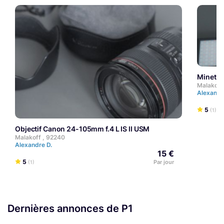
Minett
Malakoff
Alexandr
5
(1)
Objectif Canon 24-105mm f.4 L IS II USM
Malakoff , 92240
Alexandre D.
15 €
5
Par jour
(1)
Dernières annonces de P1