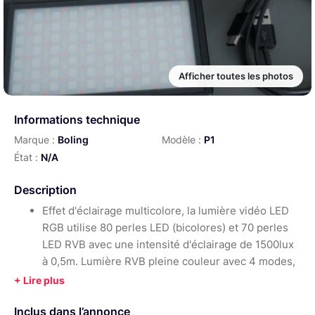
Afficher toutes les photos
Informations technique
Marque :
Boling
Modèle :
P1
État :
N/A
Description
Effet d'éclairage multicolore, la lumière vidéo LED
RGB utilise 80 perles LED (bicolores) et 70 perles
LED RVB avec une intensité d'éclairage de 1500lux
à 0,5m. Lumière RVB pleine couleur avec 4 modes,
12 effets de scène lumineux
Luminosité & couleur & réglage de la température :
Inclus dans l’annonce
couleur réglable de 0-359°; saturation des couleurs