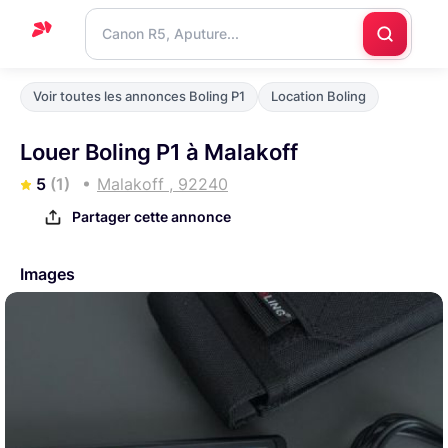
Accueil
Voir toutes les annonces Boling P1
Location Boling
Support
Louer Boling P1 à Malakoff
Blog
5
(1)
Malakoff , 92240
Nous
Partager cette annonce
contacter
Images