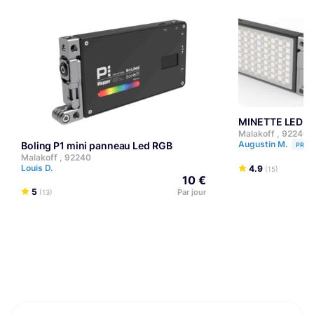
MINETTE LED P
Malakoff , 92240
Augustin M.
Boling P1 mini panneau Led RGB
PRO
Malakoff , 92240
Louis D.
4.9
(15)
10 €
5
Par jour
(13)