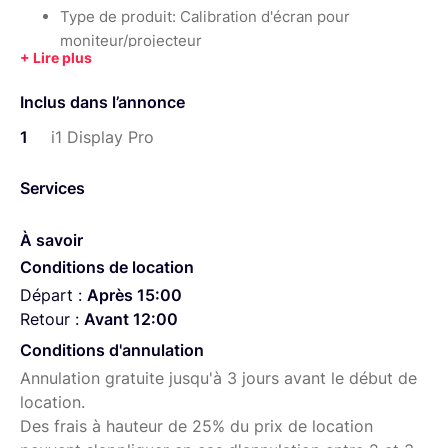
Type de produit: Calibration d'écran pour
moniteur/projecteur
Vitesse de mesure: 5x plus rapide que la normale
Inclus dans l’annonce
Prise en charge des technologies d'affichage:
CCFL, LED blanche, LED RVB, gamut élargi
1
i1 Display Pro
Fonction: Enregistrement, réutilisation et partage
Services
de flux, Flare Correct
Système d'exploitation : Windows XP, Vista, 7, 8;
À savoir
Mac 10,6/10,07/10,08/10,09
Conditions de location
Requise la dernière version de i1Profiler 1.6.6
Départ :
Après 15:00
Pour Calibrer et au profil de toutes les technologies
Retour :
Avant 12:00
d'ordinateur portable et moniteur de bureau
Conditions d'annulation
modernes, tels que LED, Plasma, RG Phosphor,
Annulation gratuite jusqu'à 3 jours avant le début de
OLED et Wide Gamut
location.
Résolution de l' écran : 1024x768 pixels ou plus.
Des frais à hauteur de 25% du prix de location