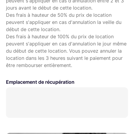
peuvent s'appliquer en cas d'annulation entre 2 et 3
Carte vidéo: MAC: derniers pilotes pour carte vidéo
jours avant le début de cette location.
installés; WINDOWS: les derniers drivers pour la
Des frais à hauteur de 50% du prix de location
carte vidéo installée, le support à affichage double
peuvent s'appliquer en cas d'annulation la veille du
nécessite soit 2 cartes vidéo, soit une carte vidéo à
début de cette location.
double tête qui prend en charge les LUT de vidéo
Des frais à hauteur de 100% du prix de location
double chargés
peuvent s'appliquer en cas d'annulation le jour même
Langues prises en charge: Chinese (Simplified),
du début de cette location. Vous pouvez annuler la
English, French, German, Italian, Japanese, Korean,
location dans les 3 heures suivant le paiement pour
Portuguese, Spanish
être rembourser entièrement.
Emplacement de récupération