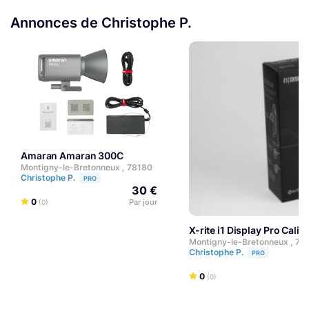
Annonces de Christophe P.
Amaran Amaran 300C
Montigny-le-Bretonneux , 78180
Christophe P.
PRO
30 €
0
Par jour
(0)
X-rite i1 Display Pro Cal
Montigny-le-Bretonneux , 78
Christophe P.
PRO
0
(0)