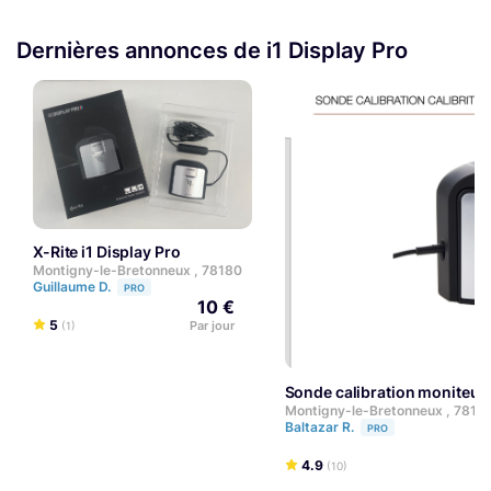
Dernières annonces de i1 Display Pro
X-Rite i1 Display Pro
Montigny-le-Bretonneux , 78180
Guillaume D.
PRO
10 €
5
Par jour
(1)
Sonde calibration moniteurs
Montigny-le-Bretonneux , 7818
Baltazar R.
PRO
4.9
(10)