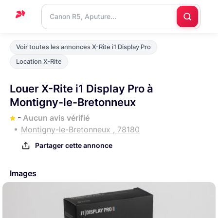
Accueil
Voir toutes les annonces X-Rite i1 Display Pro
Support
Location X-Rite
Blog
Louer X-Rite i1 Display Pro à
Nous
Montigny-le-Bretonneux
contacter
-
Aucun avis vérifié
Montigny-le-Bretonneux , 78180
Partager cette annonce
Images