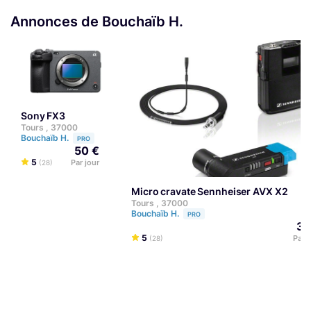
Annonces de Bouchaïb H.
Sony FX3
Tours , 37000
Bouchaïb H.
PRO
50 €
5
Par jour
(28)
Micro cravate Sennheiser AVX X2
Tours , 37000
Bouchaïb H.
PRO
35
5
Par 
(28)