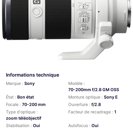
Informations technique
Marque :
Sony
Modèle :
70-200mm f/2.8 GM OSS
État :
Bon état
Monture optique :
Sony E
Focale :
70-200 mm
Ouverture :
f/2.8
Type d'optique :
Facteur de recadrage :
1
zoom téléobjectif
Stabilisation :
Oui
Autofocus :
Oui
Distance de mise au point min
Diamètre de filtre :
77