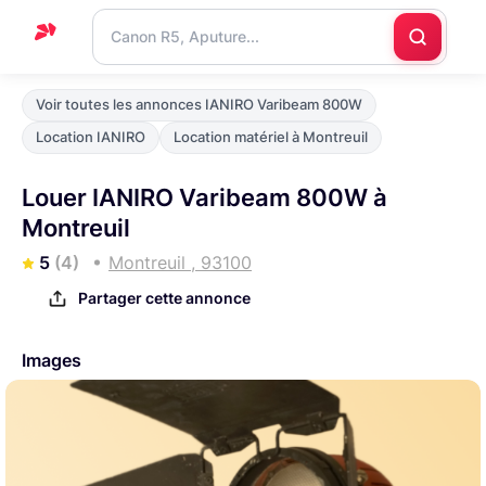
Accueil
Voir toutes les annonces IANIRO Varibeam 800W
Support
Location IANIRO
Location matériel à Montreuil
Blog
Louer IANIRO Varibeam 800W à
Nous
Montreuil
contacter
5
(4)
Montreuil , 93100
Partager cette annonce
Images