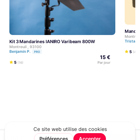
Manda
Montreui
Kit 3 Mandarines IANIRO Varibeam 800W
Tristan 
Montreuil , 93100
Benjamin P.
5
PRO
(4)
15 €
5
Par jour
(16)
8,00 €