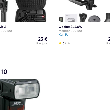
Air 2
Godox SL60W
 , 92190
Meudon , 92190
Karl P.
25 €
Par jour
5
Pa
(27)
910