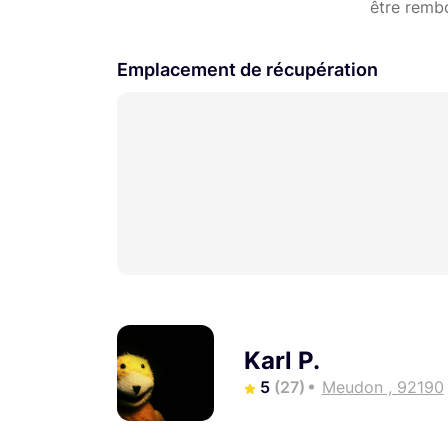
être remb
Emplacement de récupération
Karl P.
5
(27)
Meudon , 92190