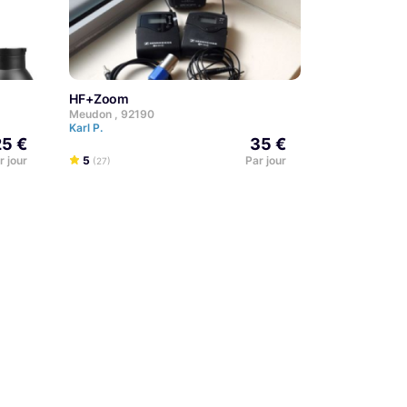
HF+Zoom
Meudon , 92190
Karl P.
25 €
35 €
r jour
5
Par jour
(27)