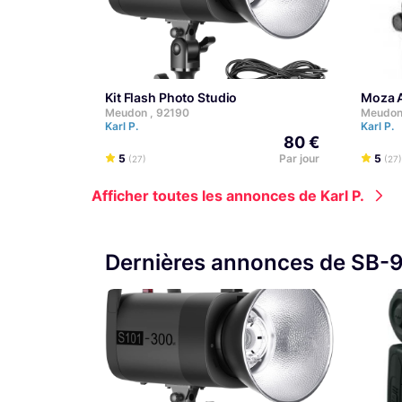
Kit Flash Photo Studio
Moza 
Meudon , 92190
Meudon
Karl P.
Karl P.
80 €
5
Par jour
5
(27)
(27)
Afficher toutes les annonces de Karl P.
Dernières annonces de SB-