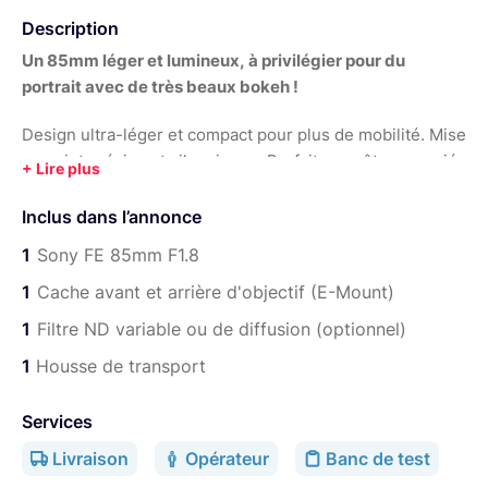
Description
Un 85mm léger et lumineux, à privilégier pour du
portrait avec de très beaux bokeh !
Design ultra-léger et compact pour plus de mobilité. Mise
au point précise et silencieuse. Parfait pour être associé
à un stabilisateur type
Ronin S2 ou 3 Pro Combo.
Inclus dans l’annonce
Bénéficiez de 10%
de réduction pour la location
1
Sony FE 85mm F1.8
d'objectifs ou d'accessoires supplémentaires. Code
envoyé par messagerie lors de la validation de la
1
Cache avant et arrière d'objectif (E-Mount)
commande.
1
Filtre ND variable ou de diffusion (optionnel)
RETRAIT DU MATÉRIEL
7 Jours /7 en Matinée / Journée /
1
Housse de transport
Soirée sur Paris Châtelet. Me contacter par messagerie
pour plus d'informations, je serai ravi de répondre à vos
Services
questions.
Livraison
Opérateur
Banc de test
ACCÈS À LA BOUTIQUE :
ICI