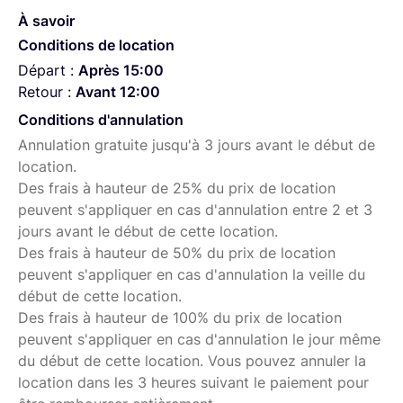
À savoir
Aperçu de notre
Catalogue
d’objectifs :
Conditions de location
Sony FE 12-24mm f2.8 GM
Départ :
Après 15:00
Retour :
Sony FE 16-35mm f2.8 GM
Avant 12:00
Conditions d'annulation
Sony FE 24-70mm f2.8 GM
Annulation gratuite jusqu'à 3 jours avant le début de
Sigma FE 24-70mm f2.8 DN DG Art
location.
Sony FE 70-200mm f2.8 GM
Des frais à hauteur de 25% du prix de location
peuvent s'appliquer en cas d'annulation entre 2 et 3
Sony FE 100-400mm f4.5-5 GM
jours avant le début de cette location.
Sony FE 200-600 mm f/5,6-6,3 G OSS
Des frais à hauteur de 50% du prix de location
peuvent s'appliquer en cas d'annulation la veille du
Sony FE 24mm f1.4 GM
début de cette location.
Sony Zeiss FE 35mm f2.8
Des frais à hauteur de 100% du prix de location
Sony Zeiss FE 55mm f1.8
peuvent s'appliquer en cas d'annulation le jour même
du début de cette location. Vous pouvez annuler la
Sony FE 85mm f1.8 G
location dans les 3 heures suivant le paiement pour
Sigma FE 85mm F1.4 DG DN | Art