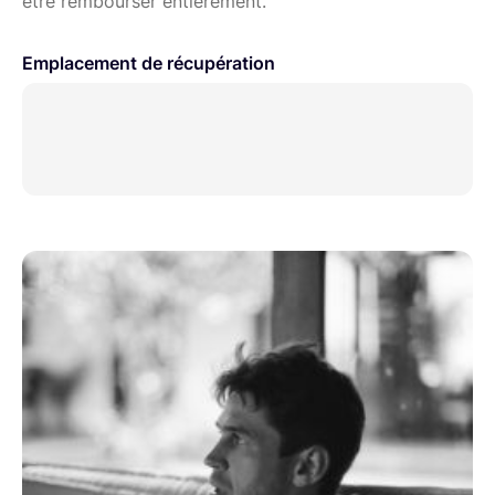
être rembourser entièrement.
Sony FE 90mm MACRO f2.8
Emplacement de récupération
Sigma FE 105mm F2.8 DG DN MACRO | Art
Sony FE 135mm f1.8 GM