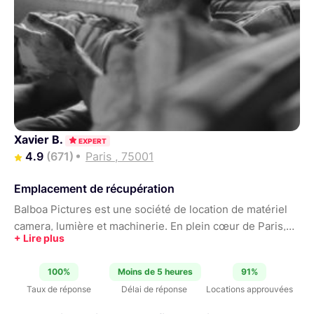
Xavier B.
EXPERT
4.9
(671)
Paris , 75001
Emplacement de récupération
Balboa Pictures est une société de location de matériel
camera, lumière et machinerie. En plein cœur de Paris,
nous sommes ouverts 7 jours sur 7, de 10h à 18h et
toujours disponibles sur rdv. Coté photo et vidéo, nous
100%
Moins de 5 heures
91%
nous sommes orientés vers la marque Sony; nous avons
Taux de réponse
Délai de réponse
Locations approuvées
10 boitiers / cameras Sony FF et près de 50 objectifs
compatibles. Avec une expertise dans les domaines du