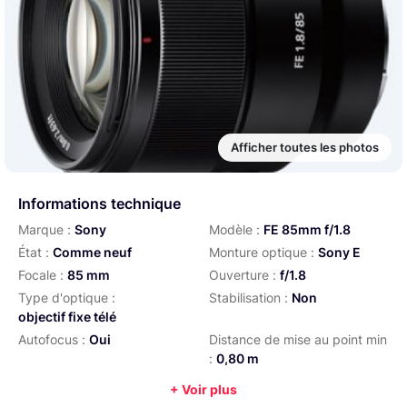
Afficher toutes les photos
Informations technique
Marque :
Sony
Modèle :
FE 85mm f/1.8
État :
Comme neuf
Monture optique :
Sony E
Focale :
85 mm
Ouverture :
f/1.8
Type d'optique :
Stabilisation :
Non
objectif fixe télé
Autofocus :
Oui
Distance de mise au point min
:
0,80 m
Diamètre de filtre :
67 mm
Poids :
371 g
+ Voir plus
Année :
2017