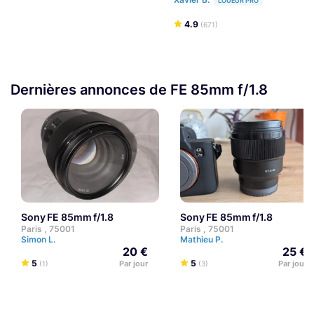
LOUEUR PRO
4.9
(671)
Dernières annonces de FE 85mm f/1.8
Sony FE 85mm f/1.8
Sony FE 85mm f/1.8
Paris , 75001
Paris , 75001
Simon L.
Mathieu P.
20 €
25 €
5
5
Par jour
Par jour
(1)
(3)