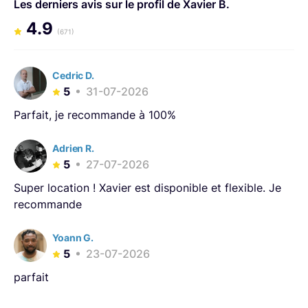
Les derniers avis sur le profil de Xavier B.
cinéma fiction et documentaire par notre expérience de
4.9
techniciens, et dans l'éclairage en particulier.
(671)
Cedric D.
5
31-07-2026
Parfait, je recommande à 100%
Adrien R.
5
27-07-2026
Super location ! Xavier est disponible et flexible. Je
recommande
Yoann G.
5
23-07-2026
parfait