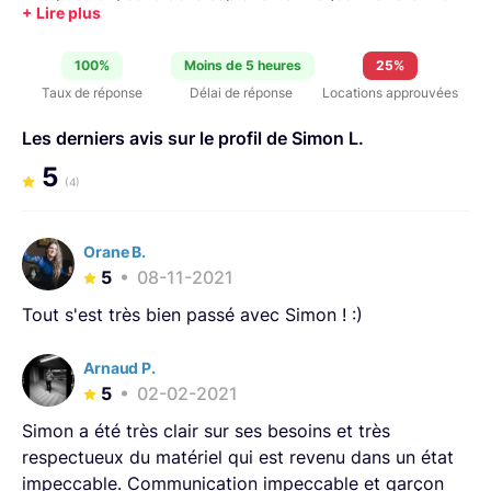
France, j'ai décidé de vivre de cette passion et de
développer mon entreprise à Toulouse. Je suis vidéaste
100%
Moins de 5 heures
25%
et photographe.
Taux de réponse
Délai de réponse
Locations approuvées
Les derniers avis sur le profil de Simon L.
5
(4)
Orane B.
5
08-11-2021
Tout s'est très bien passé avec Simon ! :)
Arnaud P.
5
02-02-2021
Simon a été très clair sur ses besoins et très
respectueux du matériel qui est revenu dans un état
impeccable. Communication impeccable et garçon