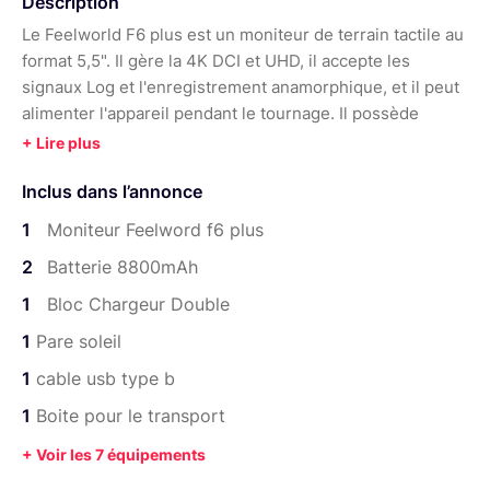
Description
Le Feelworld F6 plus est un moniteur de terrain tactile au
format 5,5". Il gère la 4K DCI et UHD, il accepte les
signaux Log et l'enregistrement anamorphique, et il peut
alimenter l'appareil pendant le tournage. Il possède
toutes les aides liées à l'exposition et la mise au point
comme le focus peaking, l'histogramme etc.. Vous
Inclus dans l’annonce
pouvez insérer des luts via une carte SD directement sur
le moniteur. C'est un vrai atout pour les tournages et je
1
Moniteur Feelword f6 plus
l'utilise très régulièrement.
2
Batterie 8800mAh
Je le fournis avec 2 batteries et leur chargeur. Vous
1
Bloc Chargeur Double
pourrez tourner toute une journée sans aucun soucis.
1
Pare soleil
1
cable usb type b
1
Boite pour le transport
+ Voir les 7 équipements