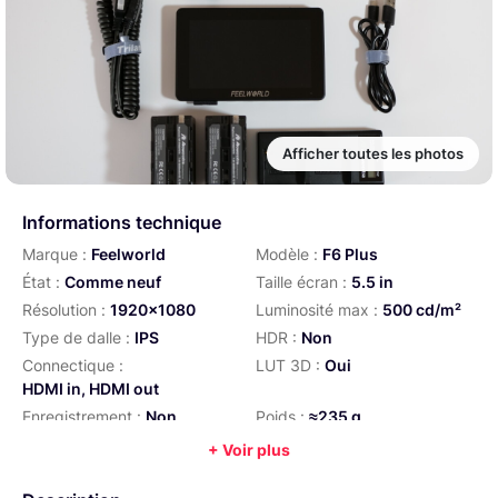
Afficher toutes les photos
Informations technique
Marque :
Feelworld
Modèle :
F6 Plus
État :
Comme neuf
Taille écran :
5.5 in
Résolution :
1920x1080
Luminosité max :
500 cd/m²
Type de dalle :
IPS
HDR :
Non
Connectique :
LUT 3D :
Oui
HDMI in, HDMI out
Enregistrement :
Non
Poids :
≈235 g
+ Voir plus