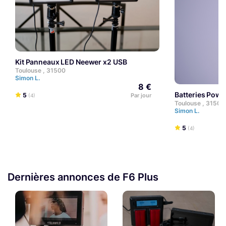
Kit Panneaux LED Neewer x2 USB
Toulouse , 31500
Simon L.
8 €
Batteries Po
5
Par jour
(4)
Toulouse , 31500
Simon L.
5
(4)
Dernières annonces de F6 Plus