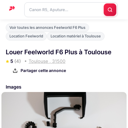
Accueil
Voir toutes les annonces Feelworld F6 Plus
Support
Location Feelworld
Location matériel à Toulouse
Blog
Louer Feelworld F6 Plus à Toulouse
Nous
5
(4)
Toulouse , 31500
contacter
Partager cette annonce
Images