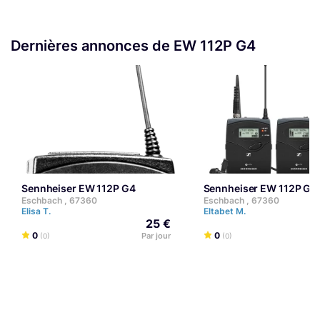
Dernières annonces de EW 112P G4
Sennheiser EW 112P G4
Sennheiser EW 112P G4
Eschbach , 67360
Eschbach , 67360
Elisa T.
Eltabet M.
25 €
0
0
Par jour
(0)
(0)