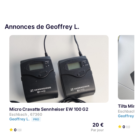
Annonces de Geoffrey L.
Tilta Min
Micro Cravatte Sennheiser EW 100 G2
Eschbach ,
Eschbach , 67360
Geoffrey L.
Geoffrey L.
PRO
20 €
0
(0)
0
Par jour
(0)