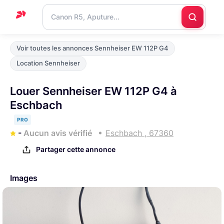
Accueil
Voir toutes les annonces Sennheiser EW 112P G4
Support
Location Sennheiser
Blog
Louer Sennheiser EW 112P G4 à
Nous
Eschbach
contacter
PRO
-
Aucun avis vérifié
Eschbach , 67360
Partager cette annonce
Images