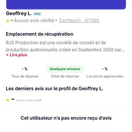
Geoffrey L.
PRO
-
Aucun avis vérifié
Eschbach , 67360
Emplacement de récupération
RJS Production est une société de conseil et de
production audiovisuelle créée en Septembre 2020 par
Geoffrey Ludwig, son siège est basé à Strasbourg et le
studio de production à Eschbach. De la simple interview
- %
Quelques minutes
- %
ou captation d’événement jusqu’à la création d’un sport
Taux de réponse
Délai de réponse
Locations approuvées
publicitaire, en passant par les vidéos d’entreprises et le
contenu pour les réseaux sociaux.
Les derniers avis sur le profil de Geoffrey L.
-
Aucun avis vérifié
Cet utilisateur n'a pas encore reçu d'avis