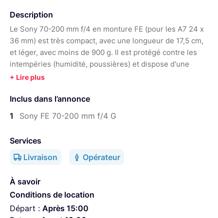
Poids :
840 g
Année :
2014
Description
Le Sony 70-200 mm f/4 en monture FE (pour les A7 24 x
36 mm) est très compact, avec une longueur de 17,5 cm,
et léger, avec moins de 900 g. Il est protégé contre les
intempéries (humidité, poussières) et dispose d'une
stabilisation optique. On retrouve une formulation
optique de 21 lentilles réparties en 15 groupes associée
Inclus dans l’annonce
à un diaphragme circulaire à 9 lamelles.
1
Sony FE 70-200 mm f/4 G
Services
Livraison
Opérateur
À savoir
Conditions de location
Départ :
Après 15:00