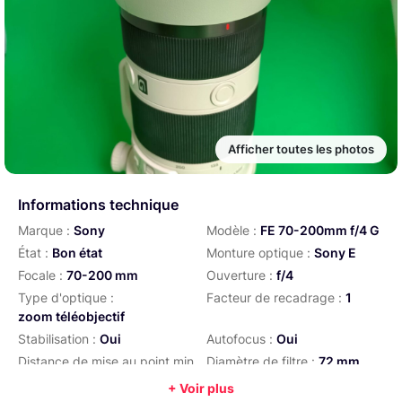
Afficher toutes les photos
Informations technique
Marque :
Sony
Modèle :
FE 70-200mm f/4 G
État :
Bon état
Monture optique :
Sony E
Focale :
70-200 mm
Ouverture :
f/4
Type d'optique :
Facteur de recadrage :
1
zoom téléobjectif
Stabilisation :
Oui
Autofocus :
Oui
Distance de mise au point min
Diamètre de filtre :
72 mm
:
0,98 m
+ Voir plus