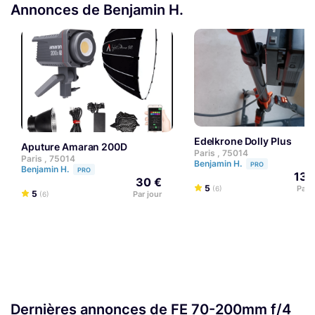
Annonces de Benjamin H.
Edelkrone Dolly Plus
Aputure Amaran 200D
Paris , 75014
Paris , 75014
Benjamin H.
PRO
Benjamin H.
PRO
130
30 €
5
Par 
(6)
5
Par jour
(6)
Dernières annonces de FE 70-200mm f/4