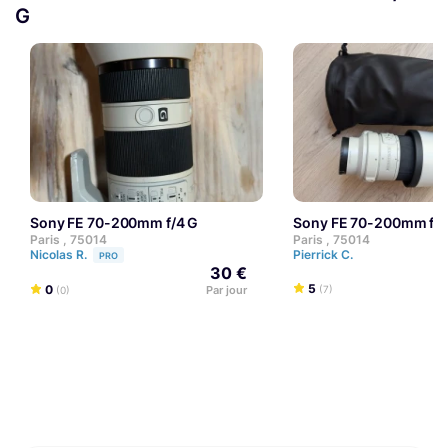
G
Sony FE 70-200mm f/4 G
Sony FE 70-200mm f/4
Paris , 75014
Paris , 75014
Nicolas R.
Pierrick C.
PRO
30 €
5
0
Par jour
(7)
(0)