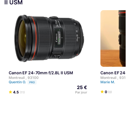
II USM
Canon EF 24-70mm f/2.8L II USM
Canon EF 24-
Montreuil , 93100
Montreuil , 9310
Quentin O.
Marie M.
PRO
25 €
0
4.5
Par jour
(0)
(11)