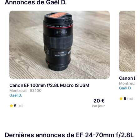
Annonces de Gaël D.
Canon EF
Montreuil ,
Canon EF 100mm f/2.8L Macro IS USM
Gaël D.
Montreuil , 93100
Gaël D.
5
(10)
20 €
5
Par jour
(10)
Dernières annonces de EF 24-70mm f/2.8L