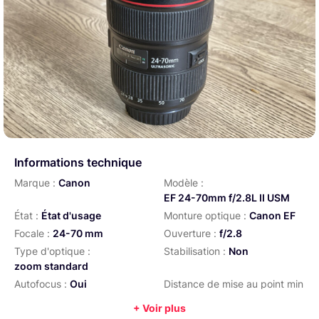
Informations technique
Marque :
Canon
Modèle :
EF 24-70mm f/2.8L II USM
État :
État d'usage
Monture optique :
Canon EF
Focale :
24-70 mm
Ouverture :
f/2.8
Type d'optique :
Stabilisation :
Non
zoom standard
Autofocus :
Oui
Distance de mise au point min
:
0,38 m
+ Voir plus
Diamètre de filtre :
82 mm
Poids :
805 g