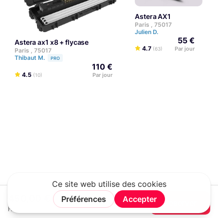
Astera AX1
Paris , 75017
Julien D.
55 €
astera ax1 x8 + flycase
4.7
Par jour
(63)
Paris , 75017
Thibaut M.
PRO
110 €
4.5
Par jour
(10)
450,00 €
Réserver
HT / Par jour
Rechercher
Connexion
Rejoindre
Menu