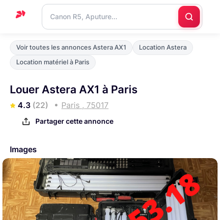
Accueil
Voir toutes les annonces Astera AX1
Location Astera
Support
Location matériel à Paris
Blog
Louer Astera AX1 à Paris
Nous
4.3
(22)
Paris , 75017
contacter
Partager cette annonce
Images