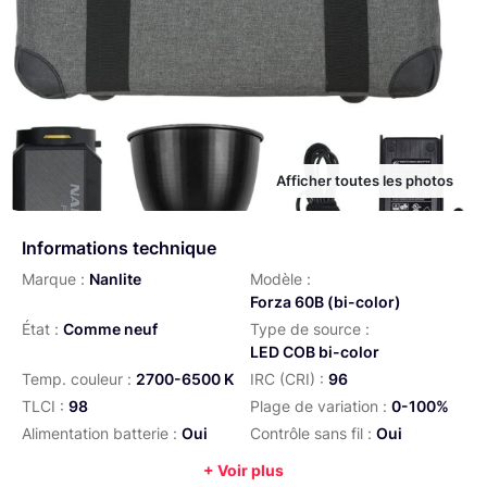
Afficher toutes les photos
Informations technique
Marque :
Nanlite
Modèle :
Forza 60B (bi-color)
État :
Comme neuf
Type de source :
LED COB bi-color
Temp. couleur :
2700-6500 K
IRC (CRI) :
96
TLCI :
98
Plage de variation :
0-100%
Alimentation batterie :
Oui
Contrôle sans fil :
Oui
Type de monture :
FM mount
+ Voir plus