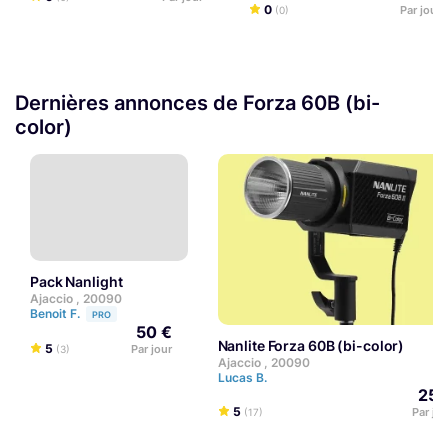
0
Par jour
(0)
Dernières annonces de Forza 60B (bi-
color)
Pack Nanlight
Ajaccio , 20090
Benoit F.
PRO
50 €
Nanlite Forza 60B (bi-color)
5
Par jour
(3)
Ajaccio , 20090
Lucas B.
25 
5
Par jo
(17)