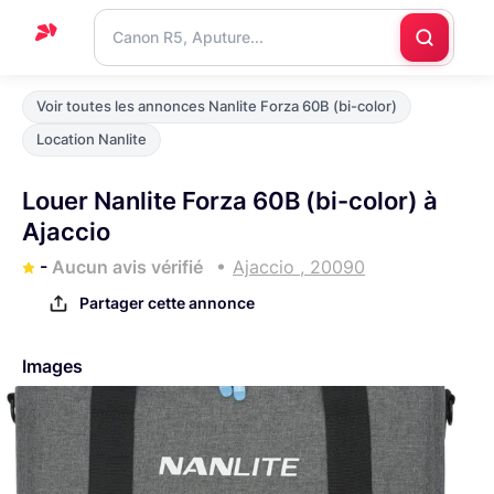
Accueil
Voir toutes les annonces Nanlite Forza 60B (bi-color)
Support
Location Nanlite
Blog
Louer Nanlite Forza 60B (bi-color) à
Nous
Ajaccio
contacter
-
Aucun avis vérifié
Ajaccio , 20090
Partager cette annonce
Images