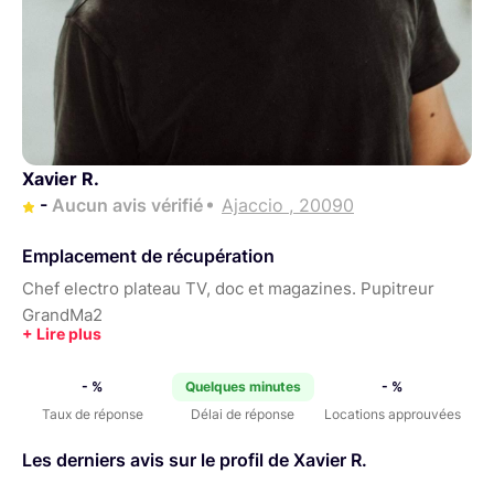
Xavier R.
-
Aucun avis vérifié
Ajaccio , 20090
Emplacement de récupération
Chef electro plateau TV, doc et magazines. Pupitreur
GrandMa2
- %
Quelques minutes
- %
Taux de réponse
Délai de réponse
Locations approuvées
Les derniers avis sur le profil de Xavier R.