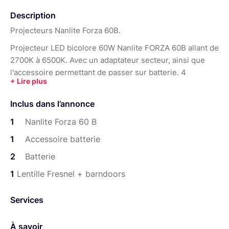
Description
Projecteurs Nanlite Forza 60B.
Projecteur LED bicolore 60W Nanlite FORZA 60B allant de
2700K à 6500K. Avec un adaptateur secteur, ainsi que
l'accessoire permettant de passer sur batterie. 4
Batteries incluses par projecteur ( 2 par projecteurs ).
Ainsi qu'une lentille fresnel et ses volets.
Inclus dans l’annonce
Le tout dans son sac de transport.
1
Nanlite Forza 60 B
1
Accessoire batterie
2
Batterie
1
Lentille Fresnel + barndoors
Services
À savoir