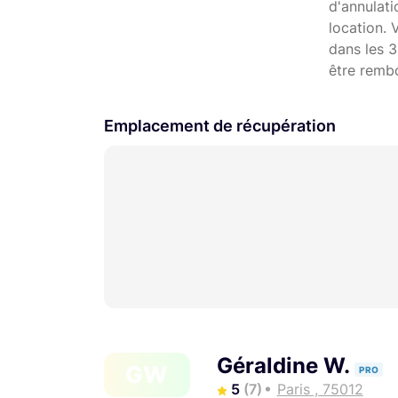
d'annulat
location. 
dans les 3
être remb
Emplacement de récupération
Géraldine W.
GW
PRO
5
(7)
Paris , 75012