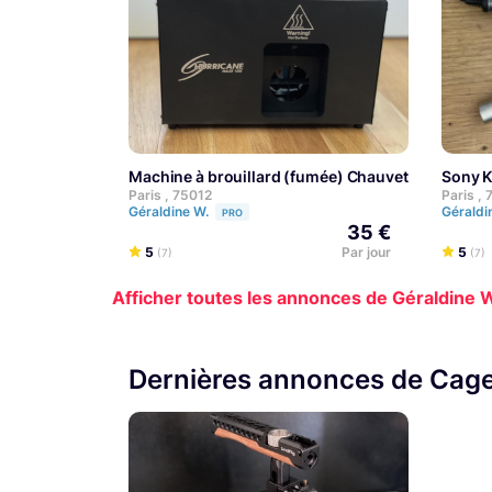
Machine à brouillard (fumée) Chauvet Hurricane
Sony 
Paris , 75012
Paris ,
Géraldine W.
Géraldi
PRO
35 €
5
Par jour
5
(7)
(7)
Afficher toutes les annonces de Géraldine 
Dernières annonces de Cage 