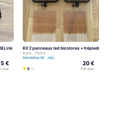
ØDELink Filmmaker"
Kit 2 panneaux led bicolores + trépieds
Paris , 75012
Géraldine W.
PRO
15 €
20 €
r jour
5
Par jour
(7)