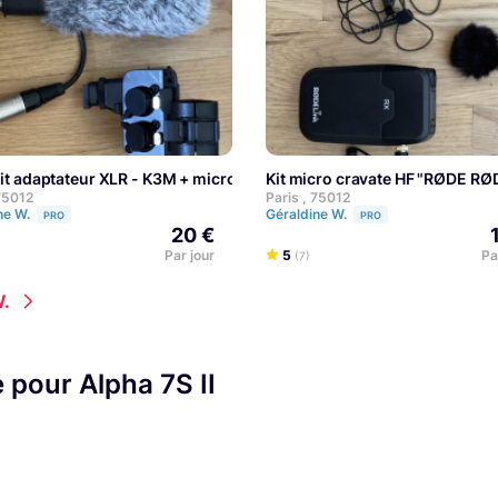
 Haze 1DX
Kit adaptateur XLR - K3M + micro
Kit micro cravate HF "RØDE R
 75012
Paris , 75012
ne W.
Géraldine W.
PRO
PRO
20 €
Par jour
5
Pa
(7)
W.
pour Alpha 7S II