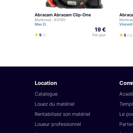
Abracam Abracam Clip-One
Abra
Montreuil , 93100
Montreu
Max D.
Vincent
19 €
5
Par jour
5
(1)
(13)
Location
Com
Catalogue
Acad
Louez du matériel
Templ
Rentabilisez son matériel
Le po
Loueur professionnel
Parte