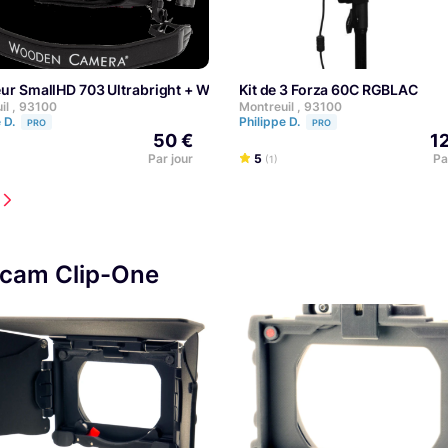
teur SmallHD 703 Ultrabright + Wooden Camera Director's Cage V3
Kit de 3 Forza 60C RGBLAC
il , 93100
Montreuil , 93100
e D.
Philippe D.
PRO
PRO
50 €
1
Par jour
5
Pa
(1)
acam Clip-One