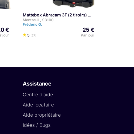
Mattebox Abracam 3F (2 tiroirs)
EXPERT
Montreuil , 93100
Frédéric G.
20 €
25 €
r jour
5
Par jour
(27)
Assistance
Centre d'aide
Aide locataire
Aide propriétaire
Idées / Bugs