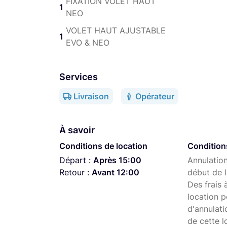
FIXATION VOLET HAUT
Kit de bagues réductrices smallrig dispo :
1
NEO
67mm-114mm 72mm-114mm 82mm-114mm
VOLET HAUT AJUSTABLE
1
95mm-86mm 95mm-58mm
EVO & NEO
114mm-95mm
49mm-77mm 49mm-62mm
Services
Livraison
Opérateur
À savoir
Conditions de location
Condition
Départ :
Après 15:00
Annulation
Retour :
Avant 12:00
début de l
Des frais 
location p
d'annulati
de cette l