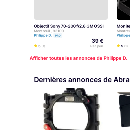
Objectif Sony 70-200 f/2.8 GM OSS II
Moni
Montreuil , 93100
Montreu
Philippe D.
Philipp
PRO
39 €
5
Par jour
5
(1)
(1)
Afficher toutes les annonces de Philippe D.
Dernières annonces de Abr