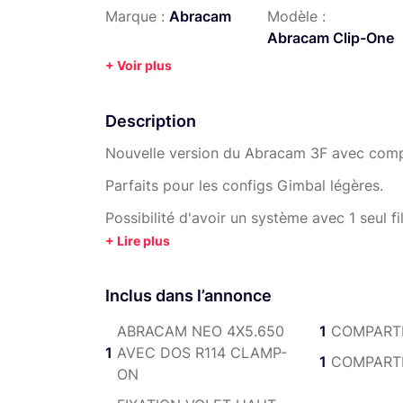
Marque :
Abracam
Modèle :
Abracam Clip-One
+ Voir plus
Description
Nouvelle version du Abracam 3F avec comp
Parfaits pour les configs Gimbal légères.
Possibilité d'avoir un système avec 1 seul fi
Loué avec 2 compartiments en plus :
1 compartiment pour filtre Polarisant
Inclus dans l’annonce
1 compartiment 4X5.650 NEO
ABRACAM NEO 4X5.650
1
COMPARTI
Compatibilité 4X4.
1
AVEC DOS R114 CLAMP-
1
COMPARTI
ON
1 filtre par compartiment.