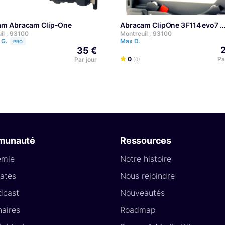
cam Abracam Clip-One
Abracam ClipOne 3F114 evo7
il , 93100
Montreuil , 93100
 G.
Max D.
PRO
35 €
0
Pa
Par jour
(0)
munauté
Ressources
émie
Notre histoire
ates
Nous rejoindre
dcast
Nouveautés
naires
Roadmap