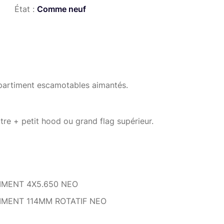
État :
Comme neuf
artiment escamotables aimantés.
ltre + petit hood ou grand flag supérieur.
 rotatif 114mm NEO
MENT 4X5.650 NEO
MENT 114MM ROTATIF NEO