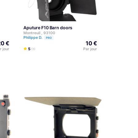
Aputure F10 Barn doors
Montreuil , 93100
Philippe D.
PRO
20 €
10 €
r jour
5
Par jour
(1)