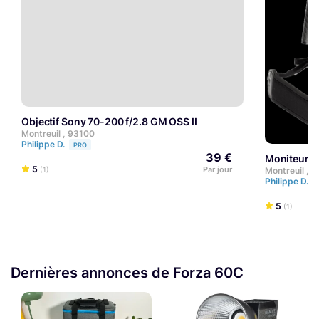
Objectif Sony 70-200 f/2.8 GM OSS II
Montreuil , 93100
Philippe D.
PRO
39 €
Moniteur 
5
Par jour
Montreuil , 
(1)
Philippe D.
5
(1)
Dernières annonces de Forza 60C