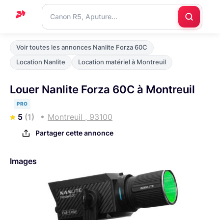
Accueil
Voir toutes les annonces Nanlite Forza 60C
Support
Location Nanlite
Location matériel à Montreuil
Blog
Louer Nanlite Forza 60C à Montreuil
Nous
PRO
contacter
5
(1)
Montreuil , 93100
Partager cette annonce
Images