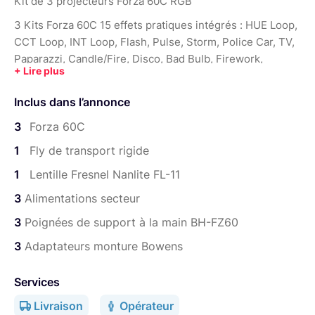
Kit de 3 projecteurs Forza 60C RGB
3 Kits Forza 60C 15 effets pratiques intégrés : HUE Loop,
CCT Loop, INT Loop, Flash, Pulse, Storm, Police Car, TV,
Paparazzi, Candle/Fire, Disco, Bad Bulb, Firework,
Explosion and Welding L'interface de fonctionnement de
1,3 pouces avec deux boutons et un bouton Le support
Inclus dans l’annonce
en L facilite le réglage avec une rotation de 330° Prise en
charge de l'éclairage constant : adaptateur CC / poignée
3
Forza 60C
de batterie avec piles NPF / batterie de montage en V
1
Fly de transport rigide
avec câble D-tap Plus de méthodes de contrôle : intégré,
1
Lentille Fresnel Nanlite FL-11
2,4 G, Bluetooth, application NANLINK, DMX/RDM.
Ventilateur silencieux et système de contrôle de
3
Alimentations secteur
température intelligent Prise en charge de la mise à jour
3
Poignées de support à la main BH-FZ60
du micrologiciel via le port USB sur le corps du luminaire
3
Adaptateurs monture Bowens
Services
Livraison
Opérateur