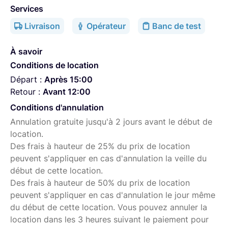
Services
- 1 HF Sennheiser G4 EW 500
Livraison
Opérateur
Banc de test
- 2 HF Sennheiser G3 EW 100 avec ME2
- 2 Rode wireless pro avec micro cravate rode (peut
À savoir
servir comme retour audio + timecode et enregistreur
Conditions de location
indépendant)
Départ :
Après 15:00
- Retours audio IEM
Retour :
Avant 12:00
Boitiers de timecode Deity TC-1
Conditions d'annulation
Annulation gratuite jusqu'à 2 jours avant le début de
Micros main sans fil Sennheiser SKM 300 G4
location.
Des frais à hauteur de 25% du prix de location
Ceci est mon matériel secondaire, si vous avez besoin
peuvent s'appliquer en cas d'annulation la veille du
d'un ingénieur du son n'hésitez pas à visiter mon site:
début de cette location.
gauthierhammer.wixsite.com
Des frais à hauteur de 50% du prix de location
peuvent s'appliquer en cas d'annulation le jour même
du début de cette location. Vous pouvez annuler la
location dans les 3 heures suivant le paiement pour