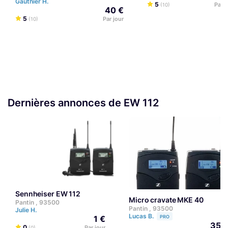
Gauthier H.
5
Par j
(10)
40 €
5
Par jour
(10)
Dernières annonces de EW 112
Sennheiser EW 112
Micro cravate MKE 40
Pantin , 93500
Pantin , 93500
Julie H.
Lucas B.
1 €
PRO
35 
0
Par jour
(0)