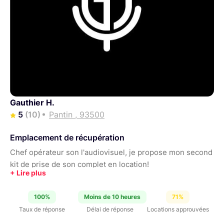
Gauthier H.
5
(10)
Pantin , 93500
Emplacement de récupération
Chef opérateur son l'audiovisuel, je propose mon second
kit de prise de son complet en location!
100%
Moins de 10 heures
71%
Taux de réponse
Délai de réponse
Locations approuvées