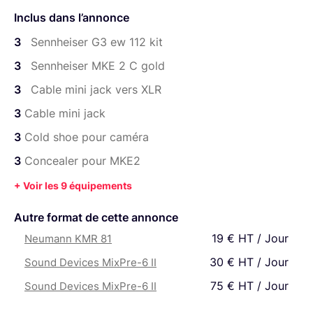
Tout accessoire est fourni: cables et adaptateurs dont
Inclus dans l’annonce
vous aurez besoin, pinces, protection anti vent,
concealer bubble bee, un micro ME2 en backup, piles
3
Sennheiser G3 ew 112 kit
rechargeables et chargeur si plusieurs jours, quelques
3
Sennheiser MKE 2 C gold
consommables ( butyle, stickies Rycote), bandes viviana
3
Cable mini jack vers XLR
straps pour cacher l'émetteur dans le dos ou à la cuisse.
3 kits sont disponibles, le prix est à l'unité. Possibilité de
3
Cable mini jack
les utiliser comme retour caméra.
3
Cold shoe pour caméra
Possibilité d'un 4eme HF avec deity pocket wireless
3
Concealer pour MKE2
Je propose un kit de base avec un enregistreur, deux hf ,
+ Voir les 9 équipements
micros et perche, casque audio et tous les accessoires
nécessaires pour 80e hors taxe ici :
Autre format de cette annonce
https://www.lightyshare.com/annonce/show/13192
19 € HT / Jour
Neumann KMR 81
Que vous pouvez completer avec :
30 € HT / Jour
Sound Devices MixPre-6 II
- Couple stereo MS Sennheiser MKH8060/ Ambient ATE
75 € HT / Jour
Sound Devices MixPre-6 II
308, Sennheiser MKH 8050, couple stereo cardioïde Line
audio CM4 (x2)