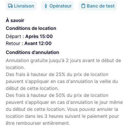
enregistreur indépendant)
Livraison
Opérateur
Banc de test
Retours audio IEM
À savoir
Boitiers de timecode Deity TC-1
Conditions de location
Micros main sans fil Sennheiser SKM 300 G4
Départ :
Après 15:00
Retour :
Avant 12:00
Ceci est mon matériel secondaire, si vous avez besoin
Conditions d'annulation
d'un ingénieur du son n'hésitez pas à visiter mon site:
Annulation gratuite jusqu'à 2 jours avant le début de
gauthierhammer.wixsite.com
location.
Des frais à hauteur de 25% du prix de location
peuvent s'appliquer en cas d'annulation la veille du
début de cette location.
Des frais à hauteur de 50% du prix de location
peuvent s'appliquer en cas d'annulation le jour même
du début de cette location. Vous pouvez annuler la
location dans les 3 heures suivant le paiement pour
être rembourser entièrement.