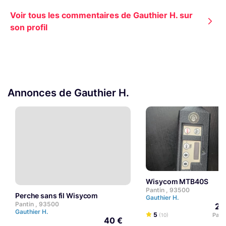
Voir tous les commentaires de Gauthier H. sur
son profil
Annonces de Gauthier H.
Wisycom MTB40S
Pantin , 93500
Perche sans fil Wisycom
Gauthier H.
Pantin , 93500
20
Gauthier H.
5
Par j
(10)
40 €