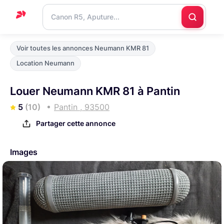
Accueil
Voir toutes les annonces Neumann KMR 81
Support
Location Neumann
Blog
Louer Neumann KMR 81 à Pantin
Nous
5
(10)
Pantin , 93500
contacter
Partager cette annonce
Images