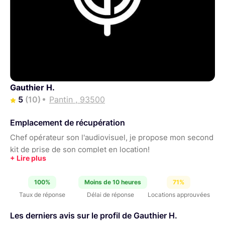
Gauthier H.
5
(10)
Pantin , 93500
Emplacement de récupération
Chef opérateur son l'audiovisuel, je propose mon second
kit de prise de son complet en location!
100%
Moins de 10 heures
71%
Taux de réponse
Délai de réponse
Locations approuvées
Les derniers avis sur le profil de Gauthier H.