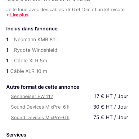
Je le loue avec des cables xlr 6 et 10m et un kit rycote
windshield .
Inclus dans l’annonce
Je propose un kit de base avec un enregistreur, deux hf ,
1
Neumann KMR 81 i
micros et perche, casque audio et tous les accessoires
nécessaires pour 80e hors taxe ici :
1
Rycote Windshield
https://www.lightyshare.com/annonce/show/30269
1
Câble XLR 5m
Que vous pouvez completer avec :
1
Câble XLR 10 m
Différents micros: Couple stereo MS Sennheiser
Autre format de cette annonce
MKH8060/ Ambient ATE 308, Sennheiser MKH
17 € HT / Jour
Sennheiser EW 112
8050, couple stereo cardioïde Line audio CM4 (x2)
30 € HT / Jour
Sound Devices MixPre-6 II
1 HF Sennheiser G4 EW 500
75 € HT / Jour
Sound Devices MixPre-6 II
2 HF Sennheiser G3 EW 100 avec ME2
2 Rode wireless pro avec micro cravate rode (peut
Services
servir comme retour audio + timecode et