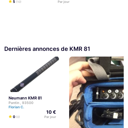
5
Par jour
(10)
Dernières annonces de KMR 81
Neumann KMR 81
Pantin , 93500
Florian C.
10 €
0
Par jour
(0)