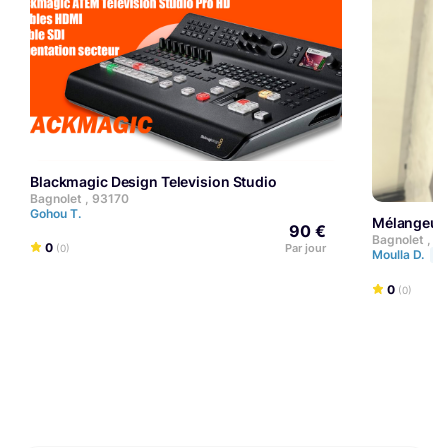
Blackmagic Design Television Studio
Bagnolet , 93170
Gohou T.
Mélangeur
90 €
Bagnolet , 9
0
Par jour
(0)
Moulla D.
P
0
(0)