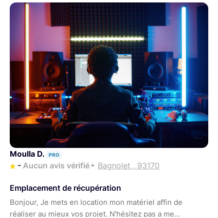
Moulla D.
PRO
-
Aucun avis vérifié
Bagnolet , 93170
Emplacement de récupération
Bonjour, Je mets en location mon matériel affin de
réaliser au mieux vos projet. N'hésitez pas a me