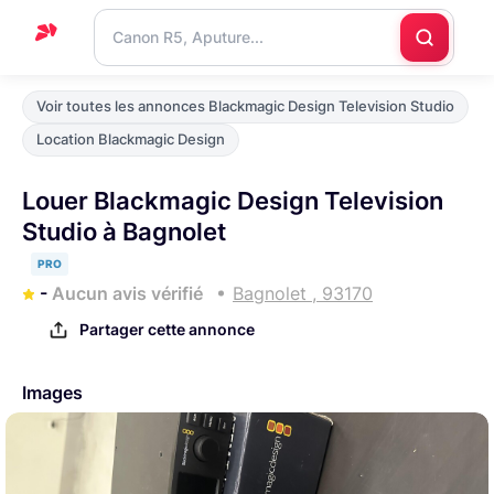
Accueil
Voir toutes les annonces Blackmagic Design Television Studio
Support
Location Blackmagic Design
Blog
Louer Blackmagic Design Television
Nous
Studio à Bagnolet
contacter
PRO
-
Aucun avis vérifié
Bagnolet , 93170
Partager cette annonce
Images