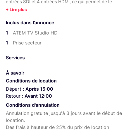
entrées SDI et 4 entrées HDMI, ce qui permet de le
connecter à 8 sources telles que des caméras,
ordinateurs...
Inclus dans l’annonce
Switch SDI / HDMI 8 canaux Normes NTSC / PAL, HD
Mélangeur audio numérique 10 canaux Commandes
1
ATEM TV Studio HD
intégrées au panneau avant Sortie Multiview via HDMI et
1
Prise secteur
SDI DVE pour les transitions et les keyers Lecteurs
multimédia
Services
À savoir
Conditions de location
Départ :
Après 15:00
Retour :
Avant 12:00
Conditions d'annulation
Annulation gratuite jusqu'à 3 jours avant le début de
location.
Des frais à hauteur de 25% du prix de location