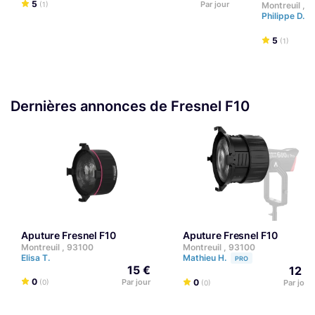
5
Par jour
Montreuil , 
(1)
Philippe D.
5
(1)
Dernières annonces de Fresnel F10
Aputure Fresnel F10
Aputure Fresnel F10
Montreuil , 93100
Montreuil , 93100
Elisa T.
Mathieu H.
PRO
15 €
12 €
0
Par jour
0
(0)
Par jour
(0)