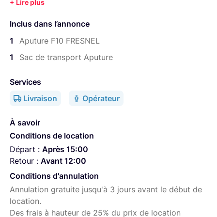
l'Aputure LS 600d Pro (spot 15°) Angle de faisceau
variable de 15° à 45° Compatible avec les lampes LED à
Inclus dans l’annonce
monture Bowens telles que l'Aputure LS 600d Pro, 300d
II, 300x, 120d II, etc. Compatible avec volets coupe-flux
1
Aputure F10 FRESNEL
F10 Barn Doors en raison de l'anneau métallique à l'avant
1
Sac de transport Aputure
Contenant : 1 lentille Fresnel F10 1 sac de transport
Services
Livraison
Opérateur
À savoir
Conditions de location
Départ :
Après 15:00
Retour :
Avant 12:00
Conditions d'annulation
Annulation gratuite jusqu'à 3 jours avant le début de
location.
Des frais à hauteur de 25% du prix de location