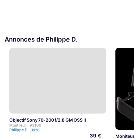
Annonces de Philippe D.
Objectif Sony 70-200 f/2.8 GM OSS II
Montreuil , 93100
Philippe D.
PRO
39 €
Moniteur 