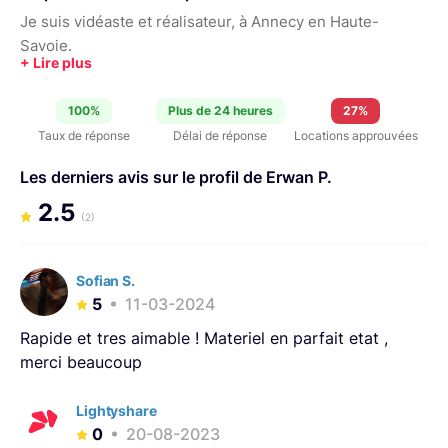
Je suis vidéaste et réalisateur, à Annecy en Haute-
Savoie.
100%
Plus de 24 heures
27%
Taux de réponse
Délai de réponse
Locations approuvées
Les derniers avis sur le profil de Erwan P.
2.5
(2)
Sofian S.
5
11-03-2024
Rapide et tres aimable ! Materiel en parfait etat ,
merci beaucoup
Lightyshare
0
20-08-2023