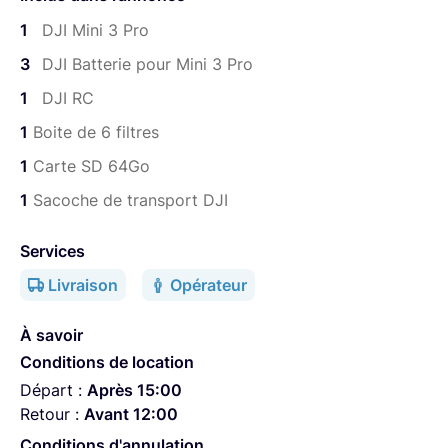
éléments listés au-dessus.
1
DJI Mini 3 Pro
3
DJI Batterie pour Mini 3 Pro
1
DJI RC
1
Boite de 6 filtres
1
Carte SD 64Go
1
Sacoche de transport DJI
Services
Livraison
Opérateur
À savoir
Conditions de location
Départ :
Après 15:00
Retour :
Avant 12:00
Conditions d'annulation