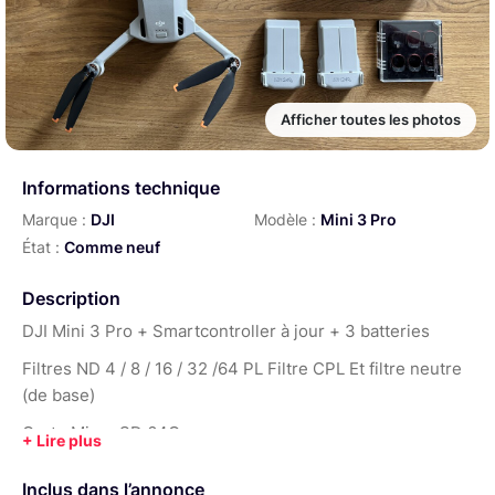
Afficher toutes les photos
Informations technique
Marque :
DJI
Modèle :
Mini 3 Pro
État :
Comme neuf
Description
DJI Mini 3 Pro + Smartcontroller à jour + 3 batteries
Filtres ND 4 / 8 / 16 / 32 /64 PL Filtre CPL Et filtre neutre
(de base)
Carte Micro SD 64Go
Livré dans sa sacoche de transports avec tous les
Inclus dans l’annonce