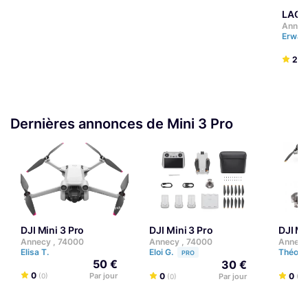
LAOW
Annec
Erwan
2.5
Dernières annonces de Mini 3 Pro
DJI Mini 3 Pro
DJI Mini 3 Pro
DJI M
Annecy , 74000
Annecy , 74000
Annecy
Elisa T.
Eloi G.
Théo D
PRO
50 €
30 €
0
Par jour
0
0
(0)
Par jour
(0)
(0)