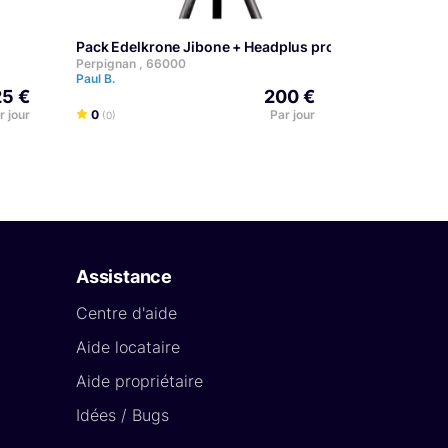
Pack Edelkrone Jibone + Headplus pro V2
Perpignan , 66000
Paul B.
25 €
200 €
r jour
0
Par jour
(0)
Assistance
Centre d'aide
Aide locataire
Aide propriétaire
Idées / Bugs