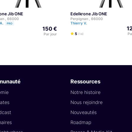
rone Jib ONE
Edelkrone Jib ONE
an , 66000
Perpignan , 66000
 A.
Thierry V.
PRO
1
150 €
5
Pa
Par jour
(14)
munauté
Ressources
émie
Notre histoire
ates
Nous rejoindre
dcast
Nouveautés
naires
Roadmap