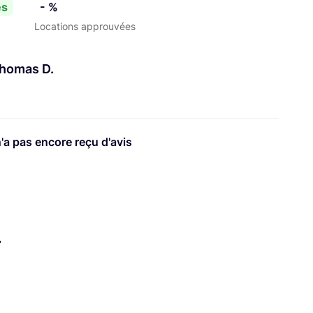
es
- %
Locations approuvées
-thomas D.
n'a pas encore reçu d'avis
.