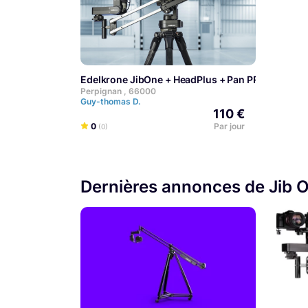
Edelkrone JibOne + HeadPlus + Pan PRO Module
Perpignan , 66000
Guy-thomas D.
110 €
0
Par jour
(0)
Dernières annonces de Jib 