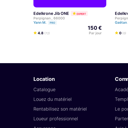
Edelkrone Jib ONE
Edelk
EXPERT
Perpignan , 66000
Perpign
Yann M.
Gaëtan
PRO
150 €
4.8
Par jour
0
(72)
(0)
Location
Com
Catalogue
Acad
Louez du matériel
Templ
Rentabilisez son matériel
Le po
Loueur professionnel
Parte