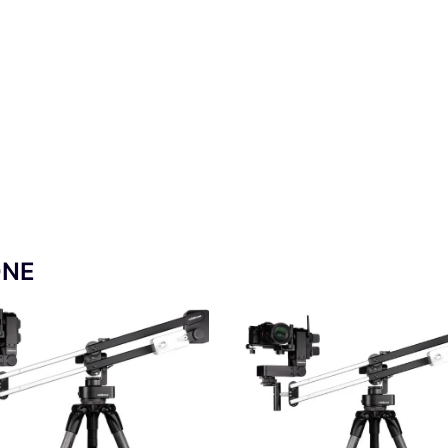
 + HeadOne Grue Crâne motorisé
ONE