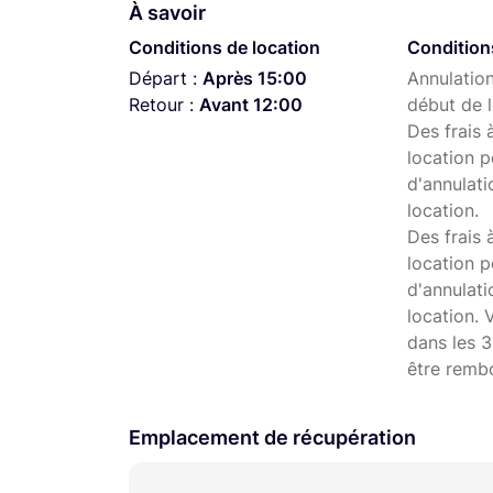
À savoir
Cinématiquement vôtre,
Conditions de location
Condition
Tom
Départ :
Après 15:00
Annulation
Retour :
Avant 12:00
début de l
Des frais 
location p
d'annulati
location.
Des frais 
location p
d'annulat
location. 
dans les 3
être remb
Emplacement de récupération