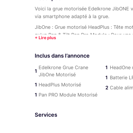
Voici la grue motorisée Edelkrone JibONE v
via smartphone adapté à la grue.
JibOne : Grue motorisé HeadPlus : Tête motor
qu'un Pan & Tilt Pan Pro Module : Pour une
trépied et le bras HeadOne : Rotation circul
Tous les modules se détectent entre eux via
Inclus dans l’annonce
En un clic tout est faisable. Des mouveme
Edelkrone Grue Crane
1
HeadOne 
1
plus qualitative que sans. Vous pouvez posi
JibOne Motorisé
1
Batterie
vous validez votre position puis choisissez 
1
HeadPlus Motorisé
puis la grue reproduit le mouvement en bou
2
Cable ali
1
Pan PRO Module Motorisé
Batteries et alimentation filaire inclus
Poids maximum sur le Pan Module : 13,5 Kilo
Services
)
Pour toutes questions n'hésitez pas.