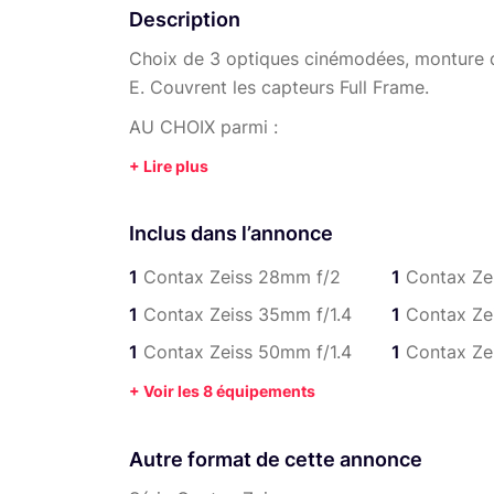
Description
Choix de 3 optiques cinémodées, monture d
E. Couvrent les capteurs Full Frame.
AU CHOIX parmi :
28mm f/2 MMG 35mm f/1.4 MMJ 50mm f/1.4 MMJ 60mm macro f/2.8 AEJ 85mm f/1,4 MMJ
135mm f/2.8 MMJ 28-70mm f/3.5 MMJ
Inclus dans l’annonce
1
Contax Zeiss 28mm f/2
1
Contax Ze
1
Contax Zeiss 35mm f/1.4
1
Contax Ze
1
Contax Zeiss 50mm f/1.4
1
Contax Ze
+ Voir les 8 équipements
Autre format de cette annonce