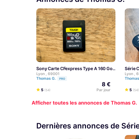
Sony Carte CFexpress Type A 160 Go
Série
Lyon , 69001
Lyon , 
Thomas G.
Thomas
PRO
8 €
5
Par jour
5
(54)
(54)
Afficher toutes les annonces de Thomas G.
Dernières annonces de Séri