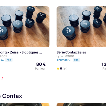
 Contax Zeiss - 3 optiques
Série Contax Zeiss
69001
Lyon , 69001
 G.
Thomas G.
PRO
PRO
80 €
1
Par jour
5
Pa
(54)
e Contax