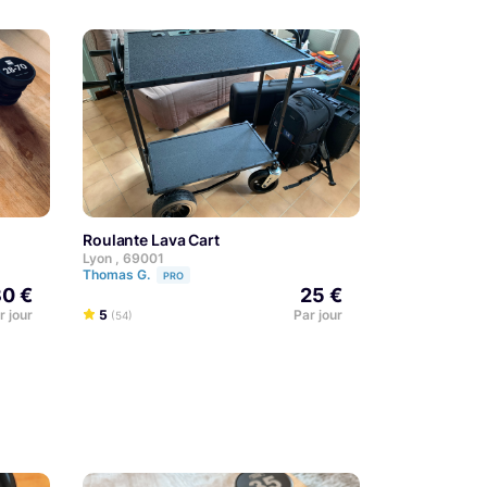
Roulante Lava Cart
Lyon , 69001
Thomas G.
PRO
30 €
25 €
r jour
5
Par jour
(54)