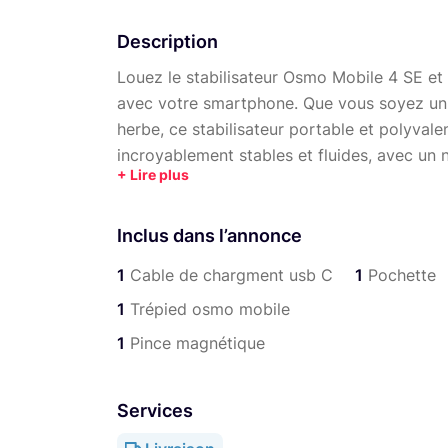
Description
Louez le stabilisateur Osmo Mobile 4 SE et
avec votre smartphone. Que vous soyez un 
herbe, ce stabilisateur portable et polyval
incroyablement stables et fluides, avec un
L'Osmo Mobile 4 SE est conçu pour être faci
exceptionnelles. Grâce à sa technologie avanc
Inclus dans l’annonce
secousses indésirables et vous permet de c
mouvement ou en mode stationnaire. Sa con
1
Cable de chargment usb C
1
Pochette
idéal pour filmer en déplacement.
1
Trépied osmo mobile
Avec la fonction de suivi actif, l'Osmo Mob
1
Pince magnétique
la mise au point sur un sujet en mouvement,
professionnelles avec une netteté parfaite.
vous pourrez capturer des paysages épousto
Services
Il est doté d'une pince réglable pour maint