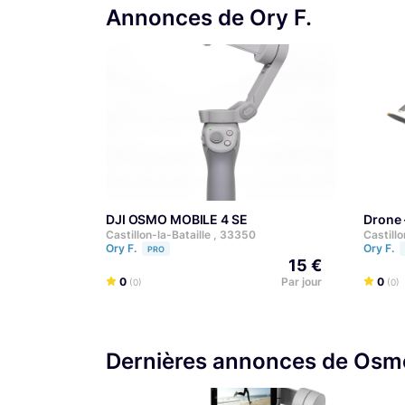
Annonces de Ory F.
DJI OSMO MOBILE 4 SE
Drone 
Castillon-la-Bataille , 33350
Castillo
Ory F.
Ory F.
PRO
15 €
0
Par jour
0
(0)
(0)
Dernières annonces de Osm