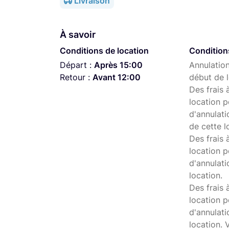
Livraison
système de fixation magnétique facilite le m
Avec l'application mobile dédiée, vous pou
À savoir
que le contrôle gestuel, les timelapses, le
Conditions de location
Condition
également ajouter des effets créatifs à vos
Départ :
Après 15:00
Annulation
sociaux depuis l'application.
Retour :
Avant 12:00
début de l
Louez dès maintenant le stabilisateur Osmo
Des frais 
professionnelle à vos vidéos. Que vous soye
location p
d'annulati
voyage ou des moments spéciaux, cet acce
de cette l
incroyables et captivants.
Des frais 
location p
d'annulati
location.
Des frais 
location p
d'annulat
location. 