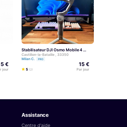
Stabilisateur DJI Osmo Mobile 4
Castillon-la-Bataille , 33350
Milan C.
PRO
15 €
15 €
r jour
5
Par jour
(2)
Assistance
Centre d'aide