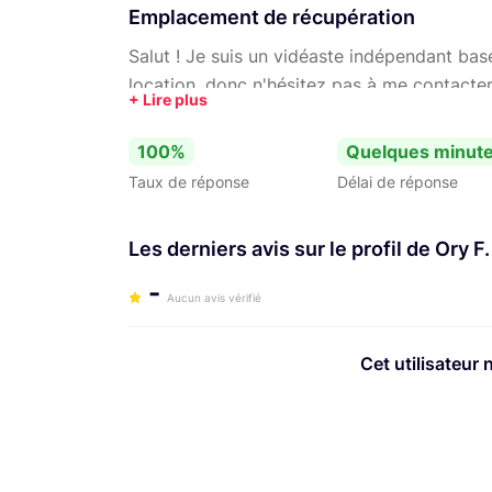
Emplacement de récupération
Salut ! Je suis un vidéaste indépendant basé
location, donc n'hésitez pas à me contacter
partenaire créatif pour vos projets de prod
aider. Contactez-moi et ensemble, donnons 
100%
Quelques minut
Taux de réponse
Délai de réponse
Les derniers avis sur le profil de Ory F.
-
Aucun avis vérifié
Cet utilisateur 