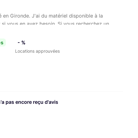
 en Gironde. J'ai du matériel disponible à la
 si vous en avez besoin. Si vous recherchez un
uction et de montage vidéo, je suis là pour vous
vie à vos idées !
es
- %
Locations approuvées
n'a pas encore reçu d'avis