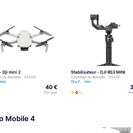
- Dji mini 2
Stabilisateur - DJI RS3 MINI
n-la-Bataille , 33350
Castillon-la-Bataille , 33350
Ory F.
PRO
PRO
40 €
3
Par jour
0
Pa
(0)
o Mobile 4