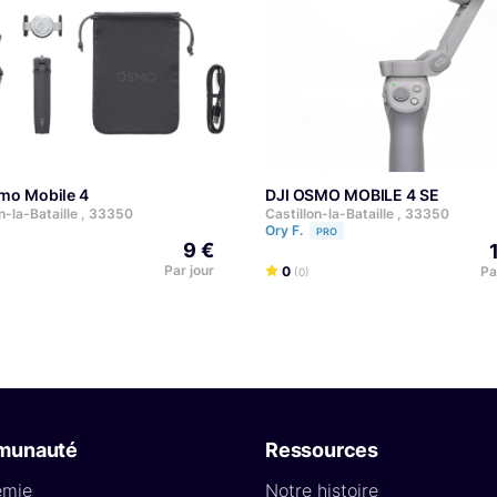
smo Mobile 4
DJI OSMO MOBILE 4 SE
n-la-Bataille , 33350
Castillon-la-Bataille , 33350
.
Ory F.
PRO
9 €
Par jour
0
Pa
(0)
munauté
Ressources
émie
Notre histoire