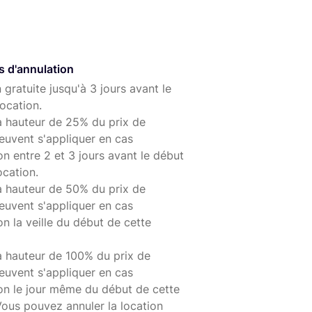
ontage et le retrait rapides de votre téléphone.
vez accéder à des fonctionnalités avancées telles
s hyperlapses et bien plus encore. Vous pouvez
s d'annulation
 vidéos et les partager directement sur les réseaux
 gratuite jusqu'à 3 jours avant le
ocation.
 Mobile 4 SE et apportez une stabilité
à hauteur de 25% du prix de
z en train de filmer des vlogs, des vidéos de
euvent s'appliquer en cas
on entre 2 et 3 jours avant le début
ssoire vous permettra de créer des contenus
ocation.
à hauteur de 50% du prix de
euvent s'appliquer en cas
on la veille du début de cette
à hauteur de 100% du prix de
euvent s'appliquer en cas
ion le jour même du début de cette
Vous pouvez annuler la location