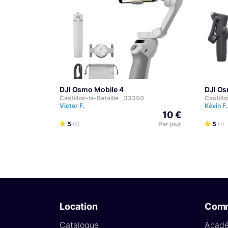
DJI Osmo Mobile 4
DJI O
Castillon-la-Bataille , 33350
Castillo
Victor F.
Kévin F
10 €
5
Par jour
5
(2)
(1)
Location
Com
Catalogue
Acad