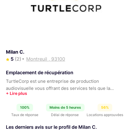
Milan C.
5
(2)
Montreuil , 93100
Emplacement de récupération
TurtleCorp est une entreprise de production
audiovisuelle vous offrant des services tels que la
réalisation de clips musicaux, de vidéo de présentation
(entreprise, produit...), de courts-métrages et de
100%
Moins de 5 heures
56%
montage vidéo. Nous proposons également un service
Taux de réponse
Délai de réponse
Locations approuvées
de composition de bande originale. Nous sommes basés
sur Paris, nous pouvons alors exercer dans toute l'Île-de-
Les derniers avis sur le profil de Milan C.
France et sa périphérie. Nous proposons également de la