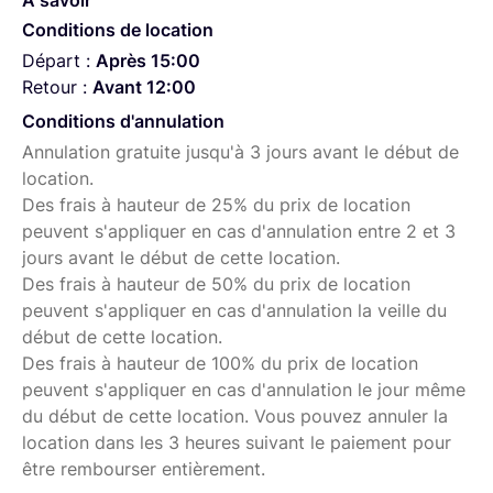
À savoir
de vue vidéo, offrant une protection solide pour votre
Conditions de location
appareil photo et un support pour les accessoires
Départ :
Après 15:00
supplémentaires tels que des moniteurs, des
Retour :
Avant 12:00
microphones et des lumières.
Conditions d'annulation
Le SSD 1TB est un disque dur externe haute capacité,
Annulation gratuite jusqu'à 3 jours avant le début de
parfait pour stocker des fichiers vidéo volumineux et
location.
pour assurer une sauvegarde fiable de vos données.
Des frais à hauteur de 25% du prix de location
peuvent s'appliquer en cas d'annulation entre 2 et 3
jours avant le début de cette location.
Des frais à hauteur de 50% du prix de location
peuvent s'appliquer en cas d'annulation la veille du
début de cette location.
Des frais à hauteur de 100% du prix de location
peuvent s'appliquer en cas d'annulation le jour même
du début de cette location. Vous pouvez annuler la
location dans les 3 heures suivant le paiement pour
être rembourser entièrement.