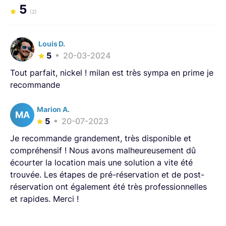
5
location de matériel lorsque nous ne l'utilisons pas pour
(2)
des tournages
Louis D.
5
20-03-2024
Tout parfait, nickel ! milan est très sympa en prime je
recommande
Marion A.
MA
5
20-07-2023
Je recommande grandement, très disponible et
compréhensif ! Nous avons malheureusement dû
écourter la location mais une solution a vite été
trouvée. Les étapes de pré-réservation et de post-
réservation ont également été très professionnelles
et rapides. Merci !