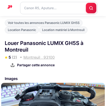
Accueil
Voir toutes les annonces Panasonic LUMIX GH5S
Support
Location Panasonic
Location matériel à Montreuil
Blog
Louer Panasonic LUMIX GH5S à
Nous
Montreuil
contacter
5
(2)
Montreuil , 93100
Partager cette annonce
Images