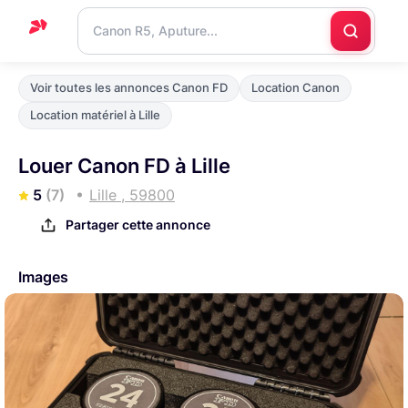
Accueil
Voir toutes les annonces Canon FD
Location Canon
Support
Location matériel à Lille
Blog
Louer Canon FD à Lille
Nous
5
(7)
Lille , 59800
contacter
Partager cette annonce
Images