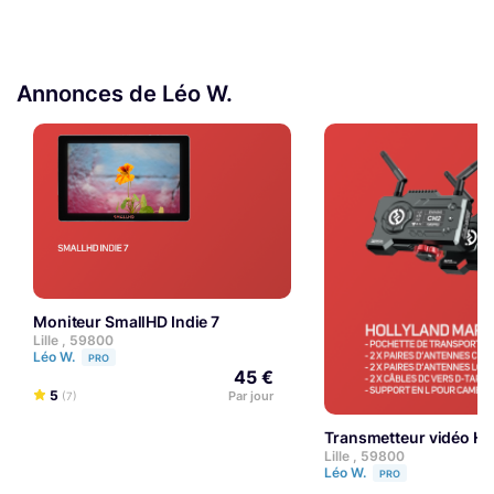
Annonces de Léo W.
Moniteur SmallHD Indie 7
Lille , 59800
Léo W.
PRO
45 €
5
Par jour
(7)
Transmetteur vidéo HF
Lille , 59800
Léo W.
PRO