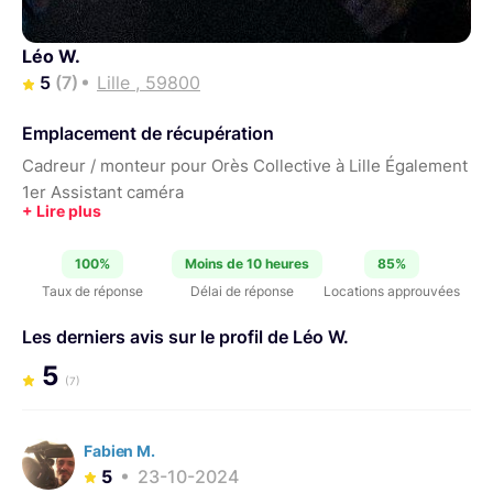
Léo W.
5
(7)
Lille , 59800
Emplacement de récupération
Cadreur / monteur pour Orès Collective à Lille Également
1er Assistant caméra
100%
Moins de 10 heures
85%
Taux de réponse
Délai de réponse
Locations approuvées
Les derniers avis sur le profil de Léo W.
5
(7)
Fabien M.
5
23-10-2024