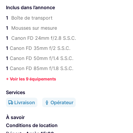
tournage pro comme pour un clip ou une fiction.
Inclus dans l’annonce
La bague de point et d'ouverture est cranté avec un pitch
1
Boîte de transport
standard de 0.8mm compatible avec toutes les
commandes de point.
1
Mousses sur mesure
1
Canon FD 24mm f/2.8 S.S.C.
1
Canon FD 35mm f/2 S.S.C.
1
Canon FD 50mm f/1.4 S.S.C.
1
Canon FD 85mm f/1.8 S.S.C.
+ Voir les 9 équipements
Services
Livraison
Opérateur
À savoir
Conditions de location