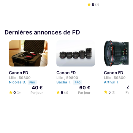
5
(7)
Dernières annonces de FD
Canon FD
Canon FD
Canon FD
Lille , 59800
Lille , 59800
Lille , 59800
Nicolas D.
Sacha T.
Arthur T.
PRO
PRO
40
40 €
60 €
5
0
5
Par 
Par jour
Par jour
(1)
(0)
(8)