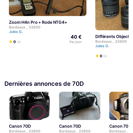
Zoom H4n Pro + Rode NTG4+
Bordeaux , 33800
Jules G.
40 €
Différents Objec
Bordeaux , 33800
0
Par jour
(0)
Jules G.
0
(0)
Dernières annonces de 70D
Canon 70D
Canon 70D
Canon 70D
Bordeaux , 33800
Bordeaux , 33800
Bordeaux , 3