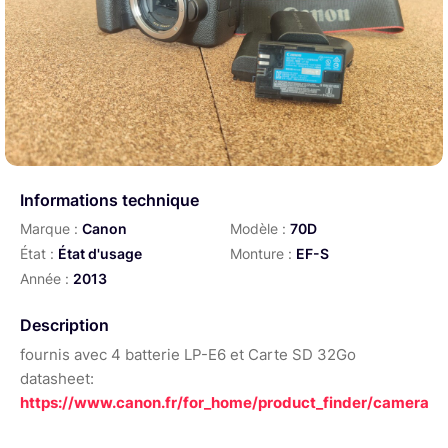
Informations technique
Marque :
Canon
Modèle :
70D
État :
État d'usage
Monture :
EF-S
Année :
2013
Description
fournis avec 4 batterie LP-E6 et Carte SD 32Go
datasheet:
https://www.canon.fr/for_home/product_finder/cameras/di