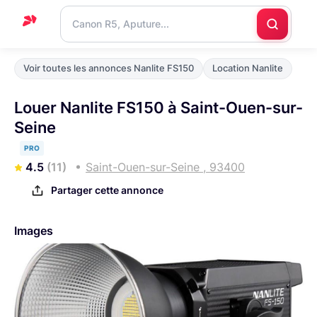
Accueil
Voir toutes les annonces Nanlite FS150
Location Nanlite
Support
Louer Nanlite FS150 à Saint-Ouen-sur-
Blog
Seine
Nous
PRO
contacter
4.5
(11)
Saint-Ouen-sur-Seine , 93400
Partager cette annonce
Images