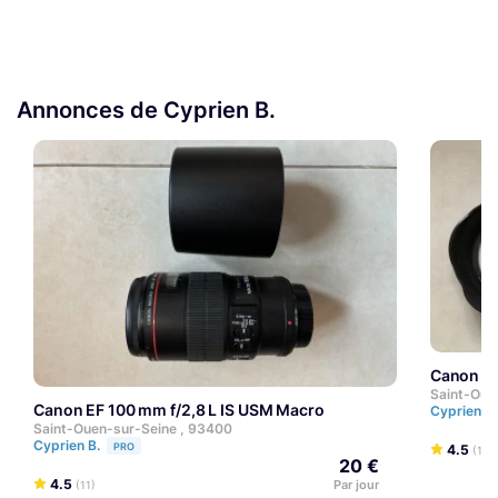
Annonces de Cyprien B.
Canon E
Saint-Oue
Canon EF 100 mm f/2,8 L IS USM Macro
Cyprien B
Saint-Ouen-sur-Seine , 93400
Cyprien B.
PRO
4.5
(11)
20 €
4.5
Par jour
(11)