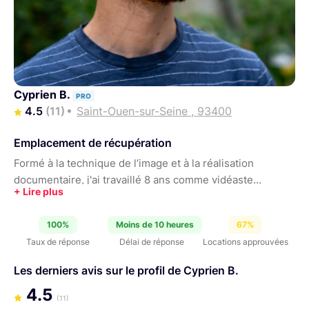
Cyprien B.
PRO
4.5
(11)
Saint-Ouen-sur-Seine , 93400
Emplacement de récupération
Formé à la technique de l’image et à la réalisation
documentaire, j'ai travaillé 8 ans comme vidéaste
indépendant et je suis à présent réalisateur et
producteur au sein de la société Carré Films. Carré films
100%
Moins de 10 heures
67%
est une agence de création audiovisuelle spécialisée
Taux de réponse
Délai de réponse
Locations approuvées
dans la communication digitale des entreprises.
Les derniers avis sur le profil de Cyprien B.
4.5
(11)