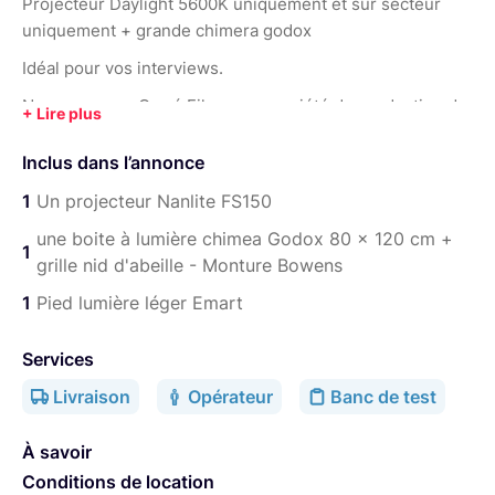
Projecteur Daylight 5600K uniquement et sur secteur
uniquement + grande chimera godox
Idéal pour vos interviews.
Nous sommes Carré Films, une société de production de
films de clips de vidéos institutionnelle et de Brand
Content et nous proposons à la location le matériel que
Inclus dans l’annonce
nous utilisons au quotidien sur nos projets.
1
Un projecteur Nanlite FS150
Le matériel est donc régulièrement testé et entretenu.
une boite à lumière chimea Godox 80 x 120 cm +
N’hésitez pas à nous contacter si vous avez des
1
grille nid d'abeille - Monture Bowens
questions pour choisir le matériel adapté à votre projet
ou des besoins spécifiques (accessoires
1
Pied lumière léger Emart
supplémentaires, accompagnement par un chef-
opérateur, etc.)
Services
Découvrez le reste de notre matériel sur notre page
Livraison
Opérateur
Banc de test
profil :
À savoir
https://www.lightyshare.com/public/20802/show
Conditions de location