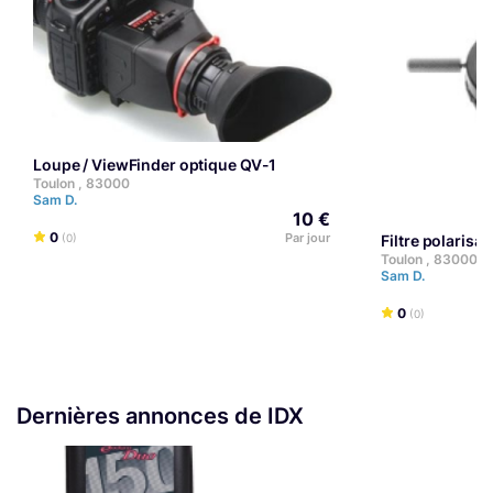
Loupe / ViewFinder optique QV-1
Toulon , 83000
Sam D.
10 €
0
Par jour
(0)
Filtre polaris
Toulon , 83000
Sam D.
0
(0)
Dernières annonces de IDX