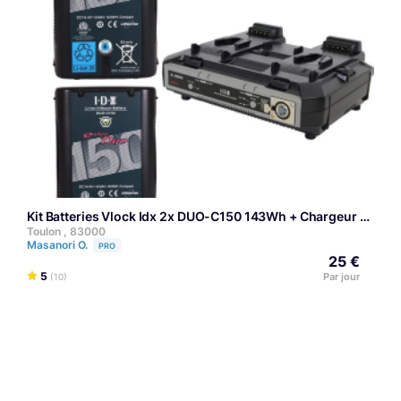
Kit Batteries Vlock Idx 2x DUO-C150 143Wh + Chargeur
Toulon , 83000
Masanori O.
PRO
25 €
5
Par jour
(10)