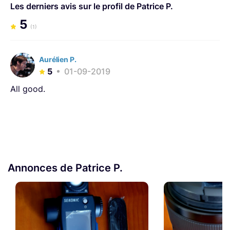
signature artistique Léo Zebulon, et suis devenu Membre
Les derniers avis sur le profil de Patrice P.
de l'Union des Photographes Professionnels (UPP).
5
(1)
Aurélien P.
5
01-09-2019
All good.
Annonces de Patrice P.