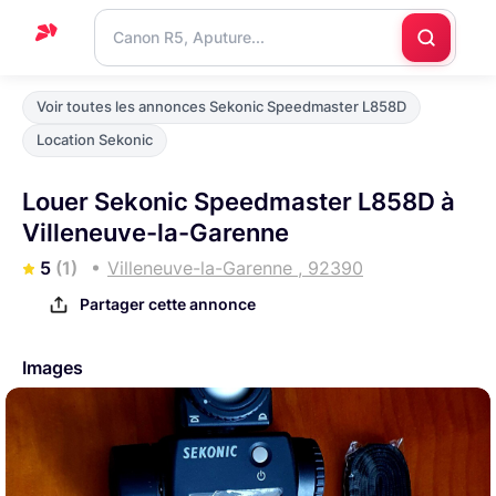
Accueil
Voir toutes les annonces Sekonic Speedmaster L858D
Support
Location Sekonic
Blog
Louer Sekonic Speedmaster L858D à
Nous
Villeneuve-la-Garenne
contacter
5
(1)
Villeneuve-la-Garenne , 92390
Partager cette annonce
Images