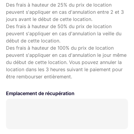
faible éclairement. De plus, le L-858D est proposé avec
Des frais à hauteur de 25% du prix de location
des modules optionnels de déclenchement sans fil,
peuvent s'appliquer en cas d'annulation entre 2 et 3
désormais disponibles pour Elinchrom et Phottix, en plus
jours avant le début de cette location.
des appareils à déclenchement radio de la gamme
Des frais à hauteur de 50% du prix de location
PocketWizard. Avec son écran tactile couleur de 2,7’’ et
peuvent s'appliquer en cas d'annulation la veille du
des fonctionnalités avancées vraiment innovantes et
début de cette location.
sophistiquées, le L-858D crée une rupture pour faire
Des frais à hauteur de 100% du prix de location
entrer le contrôle de la mesure de la lumière dans une
peuvent s'appliquer en cas d'annulation le jour même
nouvelle dimension.
du début de cette location. Vous pouvez annuler la
location dans les 3 heures suivant le paiement pour
Ecran couleur tactile 2,7''
être rembourser entièrement.
Gamme ISO étendue à ISO 3, ISO 13, 107, 200 + ISO 850
- Vitesse d’obturation de 30 min à 1/16000s pour un flash
Emplacement de récupération
- Vitesse d’obturation de 30 min à 1/64000s en lumière
ambiante
- Mode Full HD Cine/Cine
Fonctionnalité :
Posemètre