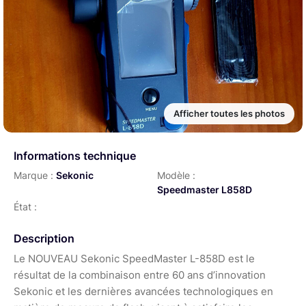
Afficher toutes les photos
Informations technique
Marque :
Sekonic
Modèle :
Speedmaster L858D
État :
Description
Le NOUVEAU Sekonic SpeedMaster L-858D est le
résultat de la combinaison entre 60 ans d’innovation
Sekonic et les dernières avancées technologiques en