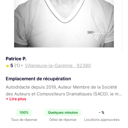
Patrice P.
5
(1)
Villeneuve-la-Garenne , 92390
Emplacement de récupération
Autodidacte depuis 2019, Auteur Membre de la Société
des Auteurs et Compositeurs Dramatiques (SACD), je me
suis lancé dans la réalisation de courts-métrages
engagés pour protéger la biodiversité et lutter contre les
100%
Quelques minutes
- %
discriminations. Depuis, j'ai décidé de me lancer en
Taux de réponse
Délai de réponse
Locations approuvées
parallèle dans la photographie professionnelle, sous ma