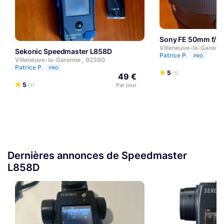
Sony FE 50mm f/1
Villeneuve-la-Garenn
Sekonic Speedmaster L858D
Patrice P.
PRO
Villeneuve-la-Garenne , 92390
Patrice P.
PRO
5
(1)
49 €
5
Par jour
(1)
Dernières annonces de Speedmaster
L858D