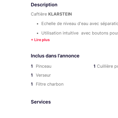
Description
Caftière
KLARSTEIN
Echelle de niveau d'eau avec séparatio
Utilisation intuitive avec boutons pou
Réglage du nombre de tasses (2, 4, 6, 
mode broyeur seulement)
Inclus dans l’annonce
Réservoir à grains de 150 g
1
Pinceau
1
Cuillière 
Broyeur: cône
1
Verseur
Intensité du café : mild, medium stron
1
Filtre charbon
Filtre permanent neutre en goût pour e
Filtre à charbon actif inclus dans le r
Services
Fonctionne aussi avec le café moulu
Pinceau de nettoyage inclus et cuillèr