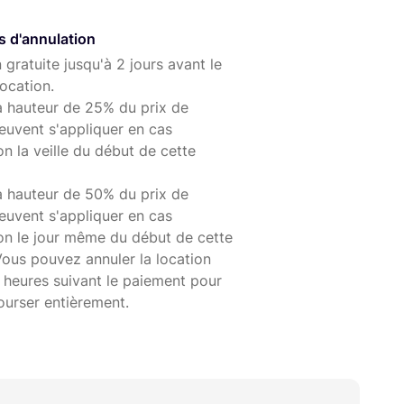
s après la fin de la préparation
s d'annulation
rseuse
 gratuite jusqu'à 2 jours avant le
ocation.
à hauteur de 25% du prix de
euvent s'appliquer en cas
on la veille du début de cette
Hz
à hauteur de 50% du prix de
euvent s'appliquer en cas
ion le jour même du début de cette
Vous pouvez annuler la location
 heures suivant le paiement pour
ourser entièrement.