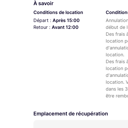
À savoir
Fonction réchauffage jusqu'à 40 minute
Conditions de location
Condition
Anti-goutte en cas de retrait de la ve
Départ :
Après 15:00
Annulation
Retour :
Avant 12:00
début de l
Réservoir d'eau amovible
Des frais 
Puissance : 1000 watts
location p
d'annulati
Alimentation : 220 - 240 V~ | 50/60 
location.
Des frais 
location p
d'annulat
location. 
dans les 3
être remb
Emplacement de récupération