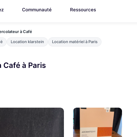
ez
Communauté
Ressources
Percolateur à Café
fé
Location klarstein
Location matériel à Paris
à Café à Paris