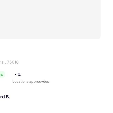
is , 75018
es
- %
Locations approuvées
rd B.