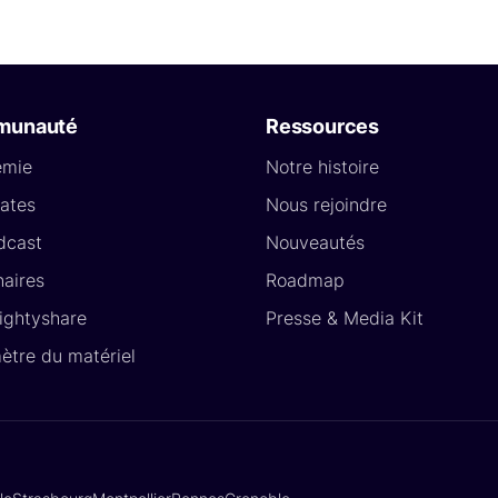
munauté
Ressources
émie
Notre histoire
ates
Nous rejoindre
dcast
Nouveautés
naires
Roadmap
Lightyshare
Presse & Media Kit
ètre du matériel