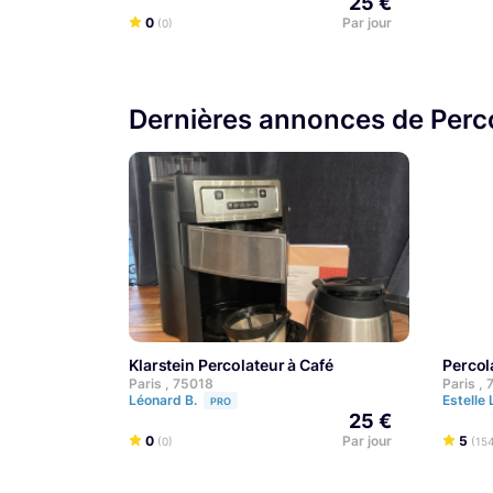
25 €
0
Par jour
(0)
Dernières annonces de Perco
klarstein Percolateur à Café
Perco
Paris , 75018
Paris ,
Léonard B.
Estelle 
PRO
25 €
0
Par jour
5
(0)
(154