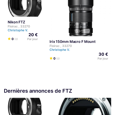
Nikon FTZ
Floirac , 33270
Christophe V.
20 €
0
Par jour
(0)
Irix 150mm Macro F Mount
Floirac , 33270
Christophe V.
30 €
0
Par jour
(0)
Dernières annonces de FTZ