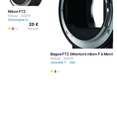
Nikon FTZ
Floirac , 33270
Christophe V.
20 €
0
Par jour
(0)
Bague FTZ (Monture nikon F à Montur
Floirac , 33270
Jossuha T.
PRO
5
(1)