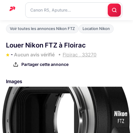
Accueil
Voir toutes les annonces Nikon FTZ
Location Nikon
Support
Louer Nikon FTZ à Floirac
Blog
-
Aucun avis vérifié
Floirac , 33270
Nous
Partager cette annonce
contacter
Images