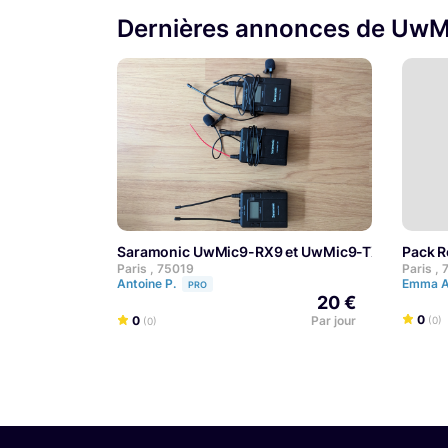
Dernières annonces de Uw
Saramonic UwMic9-RX9 et UwMic9-TX9
Pack 
Paris , 75019
Paris ,
Antoine P.
Emma 
PRO
20 €
0
0
Par jour
(0)
(0)