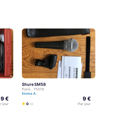
Shure SM58
Paris , 75019
Emma A.
9 €
9 €
r jour
0
Par jour
(0)