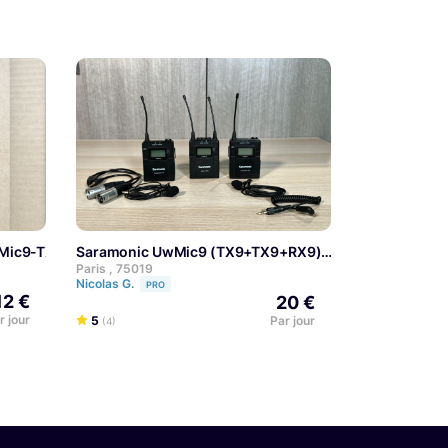
wMic9-TX9
Saramonic UwMic9 (TX9+TX9+RX9)
Paris , 75019
Nicolas G.
PRO
12 €
20 €
r jour
5
Par jour
(4)