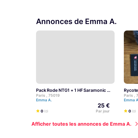
Annonces de Emma A.
Pack Rode NTG1 + 1 HF Saramonic
Rycot
Paris , 75019
Paris ,
Emma A.
Emma 
25 €
0
Par jour
0
(0)
(0)
Afficher toutes les annonces de Emma A.