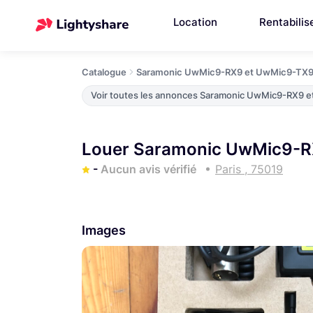
Location
Rentabilis
Catalogue
Saramonic UwMic9-RX9 et UwMic9-TX
Voir toutes les annonces Saramonic UwMic9-RX9 
Louer Saramonic UwMic9-R
-
Aucun avis vérifié
Paris , 75019
Images