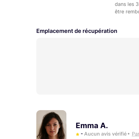
dans les 3
être remb
Emplacement de récupération
Emma A.
-
Aucun avis vérifié
Par