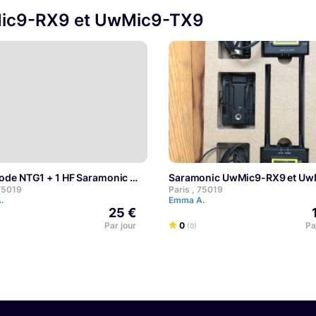
Mic9-RX9 et UwMic9-TX9
Rode NTG1 + 1 HF Saramonic
Saramonic UwMic9-RX9 et U
 75019
Paris , 75019
A.
Emma A.
25 €
Par jour
0
Pa
(0)