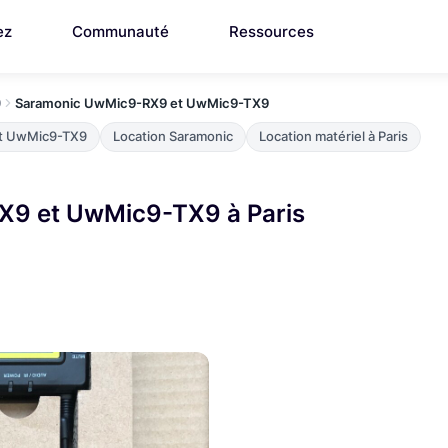
ez
Communauté
Ressources
9
Saramonic UwMic9-RX9 et UwMic9-TX9
et UwMic9-TX9
Location Saramonic
Location matériel à Paris
X9 et UwMic9-TX9 à Paris