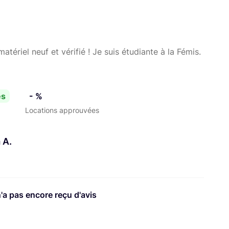
tériel neuf et vérifié ! Je suis étudiante à la Fémis.
es
- %
Locations approuvées
 A.
n'a pas encore reçu d'avis