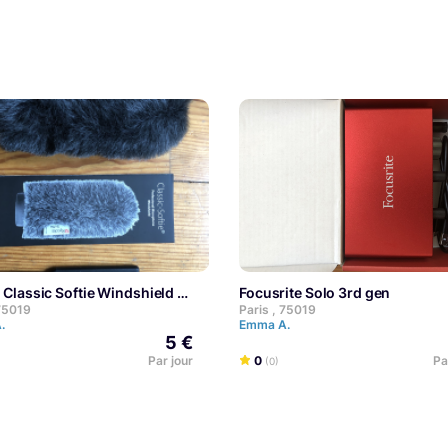
e Classic Softie Windshield
Focusrite Solo 3rd gen
 75019
Paris , 75019
A.
Emma A.
5 €
Par jour
0
Pa
(0)