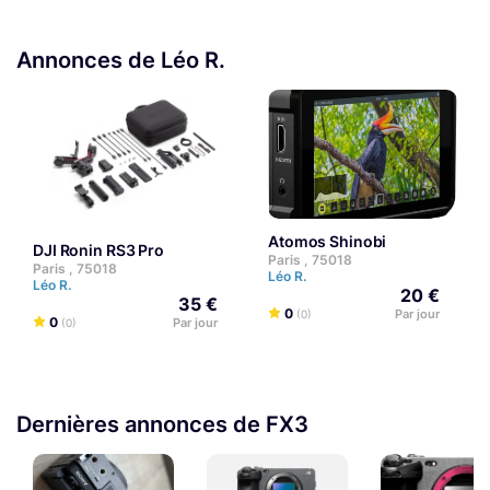
Annonces de Léo R.
Atomos Shinobi
DJI Ronin RS3 Pro
Paris , 75018
Paris , 75018
Léo R.
Léo R.
20 €
35 €
0
Par jour
(0)
0
Par jour
(0)
Dernières annonces de FX3