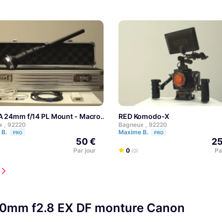
 24mm f/14 PL Mount - Macro
RED Komodo-X
 , 92220
Bagneux , 92220
 B.
Maxime B.
PRO
PRO
50 €
25
Par jour
0
Pa
(0)
70mm f2.8 EX DF monture Canon