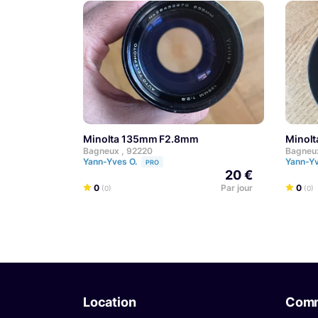
Minolta 135mm F2.8mm
Mino
Bagneux , 92220
Bagneux
Yann-Yves O.
Yann-Y
PRO
20 €
0
Par jour
0
(0)
(0)
Location
Com