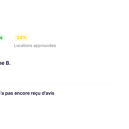
es
39%
Locations approuvées
me B.
n'a pas encore reçu d'avis