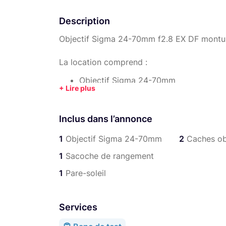
Description
Objectif Sigma 24-70mm f2.8 EX DF montu
La location comprend :
Objectif Sigma 24-70mm
Sacoche de rangement
Caches objectif x2
Inclus dans l’annonce
Pare-soleil
1
Objectif Sigma 24-70mm
2
Caches ob
1
Sacoche de rangement
1
Pare-soleil
Services