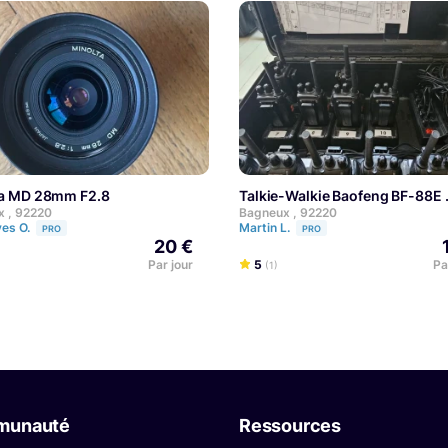
lta MD 28mm F2.8
Talkie-Walkie Baofeng BF-88E
 , 92220
Bagneux , 92220
ves O.
Martin L.
PRO
PRO
20 €
Par jour
5
Pa
(1)
munauté
Ressources