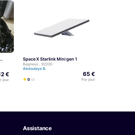
Space X Starlink Mini gen 1
Bagneux , 92220
Abdoulaye B.
65 €
12 €
0
Par jour
r jour
(0)
Assistance