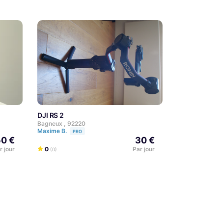
DJI RS 2
Bagneux , 92220
Maxime B.
PRO
0 €
30 €
r jour
0
Par jour
(0)