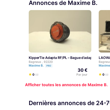
Annonces de Maxime B.
KipperTie Adapta RF/PL – Bague d’adaptation
LAOWA
Bagneux , 92220
Bagneux
Maxime B.
Maxime
PRO
30 €
0
Par jour
0
(0)
(0)
Afficher toutes les annonces de Maxime B.
Dernières annonces de 24-