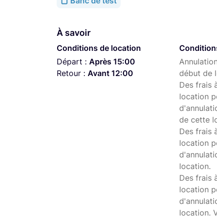
Banc de test
À savoir
Conditions de location
Condition
Départ :
Après 15:00
Annulation
Retour :
Avant 12:00
début de l
Des frais 
location p
d'annulati
de cette l
Des frais 
location p
d'annulati
location.
Des frais 
location p
d'annulat
location. 