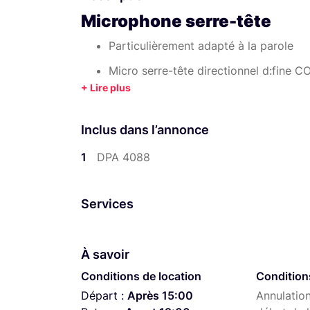
Microphone serre-tête
Particulièrement adapté à la parole
Micro serre-tête directionnel d:fine 
Tour de cou amovible et réglable pour 
Directivité: Cardioïde
Inclus dans l’annonce
Réponse en fréquence: 20 - 20000 Hz
1
DPA 4088
Augmentation des aigus de + 4-6 dB 
Niveau de pression acoustique max.: 
Services
Couleur: Beige
À savoir
Avec adaptateur Sennheiser EW ou LEMO 3
Conditions de location
Condition
Départ :
Après 15:00
Annulation