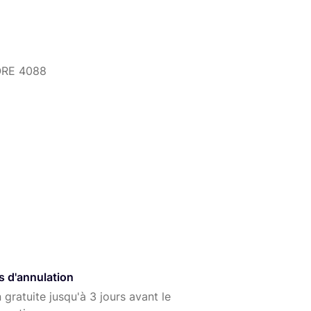
CORE 4088
une utilisation gauche/droite
à 15 KHz
144 dB
s d'annulation
 gratuite jusqu'à 3 jours avant le