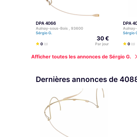
DPA 4066
DPA 4
Aulnay-sous-Bois , 93600
Aulnay-
Sérgio G.
Sérgio 
30 €
0
Par jour
0
(0)
(0)
Afficher toutes les annonces de Sérgio G.
Dernières annonces de 408