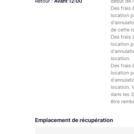
Retour :
Avant 12:00
début de l
Des frais 
location p
d'annulati
de cette l
Des frais 
location p
d'annulati
location.
Des frais 
location p
d'annulat
location. 
dans les 3
être remb
Emplacement de récupération