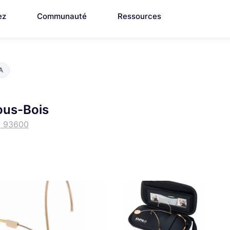
ez
Communauté
Ressources
A
ous-Bois
, 93600