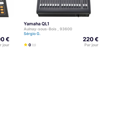
Yamaha QL1
Aulnay-sous-Bois , 93600
Sérgio G.
00 €
220 €
r jour
0
Par jour
(0)