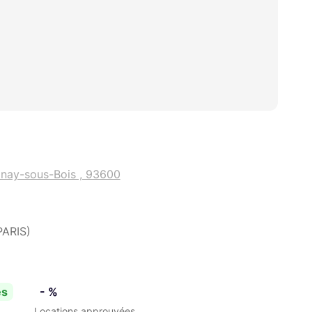
lnay-sous-Bois , 93600
PARIS)
es
- %
Locations approuvées