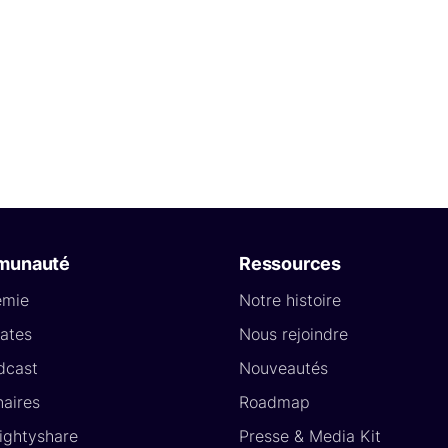
munauté
Ressources
émie
Notre histoire
ates
Nous rejoindre
dcast
Nouveautés
naires
Roadmap
Lightyshare
Presse & Media Kit