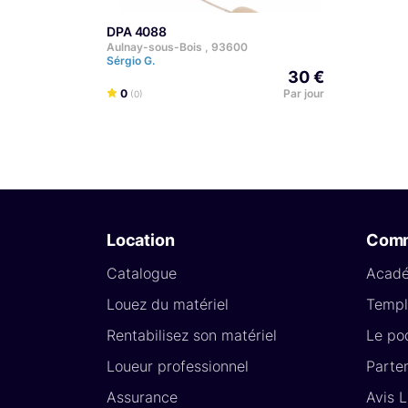
DPA 4088
Aulnay-sous-Bois , 93600
Sérgio G.
30 €
0
Par jour
(0)
Location
Com
Catalogue
Acad
Louez du matériel
Templ
Rentabilisez son matériel
Le po
Loueur professionnel
Parte
Assurance
Avis 