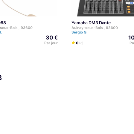
088
Yamaha DM3 Dante
sous-Bois , 93600
Aulnay-sous-Bois , 93600
G.
Sérgio G.
30 €
1
Par jour
0
Pa
(0)
8