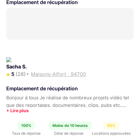
Emplacement de récupération
Sacha S.
5
(28)
Maisons-Alfort , 94700
Emplacement de récupération
Bonjour à tous Je réalise de nombreux projets vidéo tel
que des reportages, documentaires, clips, pubs etc..
Pour couvrir certaines de mes dépenses et rentabiliser
l'achat de mon matériel je le loue ici même. N'hésitez pas
100%
Moins de 10 heures
65%
à aller faire un tour pour découvrir ce que je propose ! À
Taux de réponse
Délai de réponse
Locations approuvées
très vite