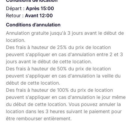
Conditions de location
Laowa 24 mm F14 2x Macro Probe Cine (Sony FE) offre
Départ :
Après 15:00
une haut niveau de clarté, de précision des couleurs et
Retour :
Avant 12:00
de netteté.
Conditions d'annulation
Annulation gratuite jusqu'à 3 jours avant le début de
L’objectif intègre aussi une lumière annulaire à LED pour
location.
faciliter la mise au point sur des distances proches. De
Des frais à hauteur de 25% du prix de location
plus, la partie avant du Laowa 24 mm F14 2x Macro Probe
peuvent s'appliquer en cas d'annulation entre 2 et 3
Cine (Sony FE) est étanche, ce qui permet de travailler
jours avant le début de cette location.
sur des sujets juste sous la surface de l’eau ou dans des
Des frais à hauteur de 50% du prix de location
endroits poussiéreux.
peuvent s'appliquer en cas d'annulation la veille du
début de cette location.
Des frais à hauteur de 100% du prix de location
peuvent s'appliquer en cas d'annulation le jour même
du début de cette location. Vous pouvez annuler la
location dans les 3 heures suivant le paiement pour
être rembourser entièrement.