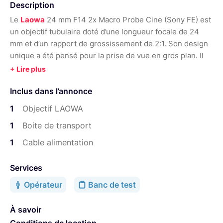
Description
Le
Laowa
24 mm F14 2x Macro Probe Cine (Sony FE) est
un objectif tubulaire doté d’une longueur focale de 24
mm et d’un rapport de grossissement de 2:1. Son design
unique a été pensé pour la prise de vue en gros plan. Il
permet d’accéder à des endroits difficiles, voir
impossibles d’accès avec une optique macro
Inclus dans l’annonce
traditionnelle.
Cette version Ciné intègre des engrenages de mise au
1
Objectif LAOWA
point et d’ouverture pour faciliter la prise de vidéos.
1
Boite de transport
Au delà de son design, le Laowa 24 mm F14 2x Macro
1
Cable alimentation
Probe Cine (Sony FE) offre une distance de mise au point
minimale de 47 cm et une conception optique
Services
sophistiquée.
Opérateur
Banc de test
En effet, il intègre des éléments à indice de réfraction et
à dispersion extrêmement faible qui aident à supprimer
À savoir
les aberrations chromatiques et sphériques. Ainsi, le